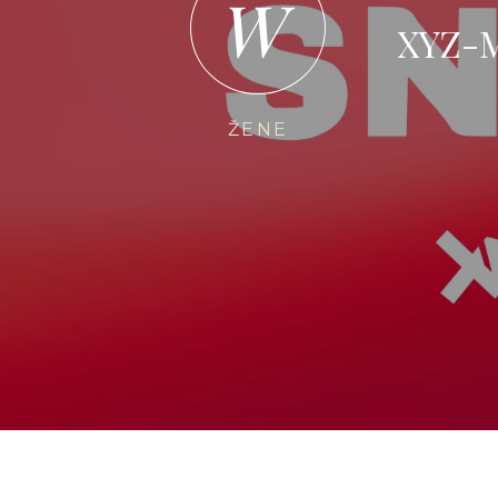
W
XYZ-
ŽENE