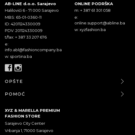
AB-LINE d.o.o. Sarajevo
ONLINE PODRŠKA
Halilovići 6 - 71 000 Sarajevo
m: + 387 61 301 058
MBS: 65-01-0360-11
e:
online.support@abline.ba
ID: 4201124330009
w: xyzfashion.ba
PDV: 201124330009
t/fax: + 387 33 207 676
e:
info.abl@fashioncompany.ba
w: sportina.ba
OPŠTE
POMOĆ
XYZ & MARELLA PREMIUM
FASHION STORE
Sarajevo City Center
Vrbanja 1, 71000 Sarajevo