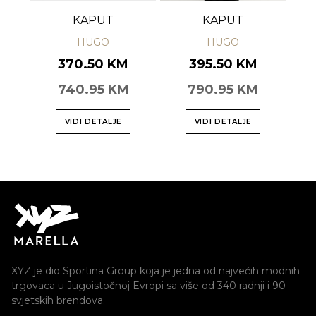
KAPUT
KAPUT
HUGO
HUGO
370.50 KM
395.50 KM
740.95 KM
790.95 KM
VIDI DETALJE
VIDI DETALJE
XYZ je dio Sportina Group koja je jedna od najvećih modnih
trgovaca u Jugoistočnoj Evropi sa više od 340 radnji i 90
svjetskih brendova.