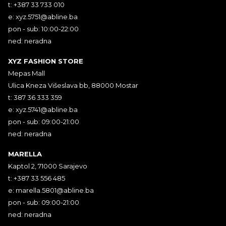
t: +387 33 733 010
e:
xyz.5751@abline.ba
pon - sub: 10:00-22:00
ned: neradna
XYZ FASHION STORE
Mepas Mall
Ulica Kneza Višeslava bb, 88000 Mostar
t: 387 36 333 359
e:
xyz.5741@abline.ba
pon - sub: 09:00-21:00
ned: neradna
MARELLA
Kaptol 2, 71000 Sarajevo
t: +387 33 556 485
e:
marella.5801@abline.ba
pon - sub: 09:00-21:00
ned: neradna