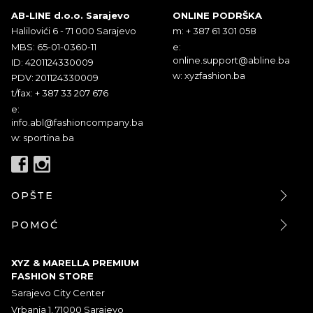
AB-LINE d.o.o. Sarajevo
ONLINE PODRŠKA
Halilovići 6 - 71 000 Sarajevo
m: + 387 61 301 058
MBS: 65-01-0360-11
e:
online.support@abline.ba
ID: 4201124330009
w: xyzfashion.ba
PDV: 201124330009
t/fax: + 387 33 207 676
e:
info.abl@fashioncompany.ba
w: sportina.ba
OPŠTE
POMOĆ
XYZ & MARELLA PREMIUM
FASHION STORE
Sarajevo City Center
Vrbanja 1, 71000 Sarajevo