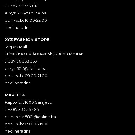
t: +387 33 733 010
e:
xyz.5751@abline.ba
pon - sub: 10:00-22:00
ned: neradna
XYZ FASHION STORE
Mepas Mall
Ulica Kneza Višeslava bb, 88000 Mostar
t: 387 36 333 359
e:
xyz.5741@abline.ba
pon - sub: 09:00-21:00
ned: neradna
MARELLA
Kaptol 2, 71000 Sarajevo
t: +387 33 556 485
e:
marella.5801@abline.ba
pon - sub: 09:00-21:00
ned: neradna