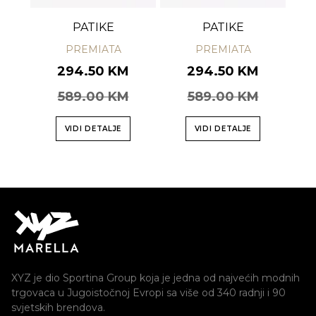
PATIKE
PATIKE
PREMIATA
PREMIATA
294.50 KM
294.50 KM
589.00 KM
589.00 KM
VIDI DETALJE
VIDI DETALJE
XYZ je dio Sportina Group koja je jedna od najvećih modnih
trgovaca u Jugoistočnoj Evropi sa više od 340 radnji i 90
svjetskih brendova.