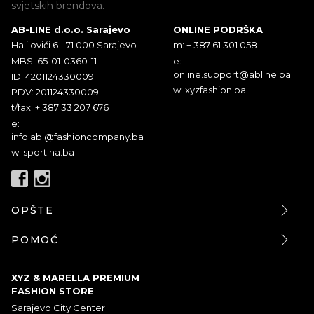
svjetskih brendova.
AB-LINE d.o.o. Sarajevo
ONLINE PODRŠKA
Halilovići 6 - 71 000 Sarajevo
m: + 387 61 301 058
MBS: 65-01-0360-11
e:
online.support@abline.ba
ID: 4201124330009
w: xyzfashion.ba
PDV: 201124330009
t/fax: + 387 33 207 676
e:
info.abl@fashioncompany.ba
w: sportina.ba
OPŠTE
POMOĆ
XYZ & MARELLA PREMIUM
FASHION STORE
Sarajevo City Center