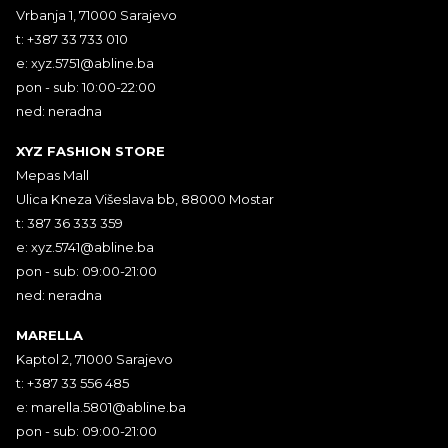
Vrbanja 1, 71000 Sarajevo
t: +387 33 733 010
e:
xyz.5751@abline.ba
pon - sub: 10:00-22:00
ned: neradna
XYZ FASHION STORE
Mepas Mall
Ulica Kneza Višeslava bb, 88000 Mostar
t: 387 36 333 359
e:
xyz.5741@abline.ba
pon - sub: 09:00-21:00
ned: neradna
MARELLA
Kaptol 2, 71000 Sarajevo
t: +387 33 556 485
e:
marella.5801@abline.ba
pon - sub: 09:00-21:00