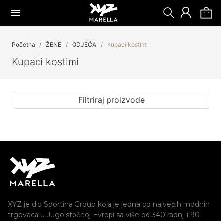
Početna
ŽENE
ODJEĆA
Kupaci kostimi
Kupaci kostimi
Filtriraj proizvode
XYZ je dio Sportina Group koja je jedna od najvećih modnih
trgovaca u Jugoistočnoj Evropi sa više od 340 radnji i 90