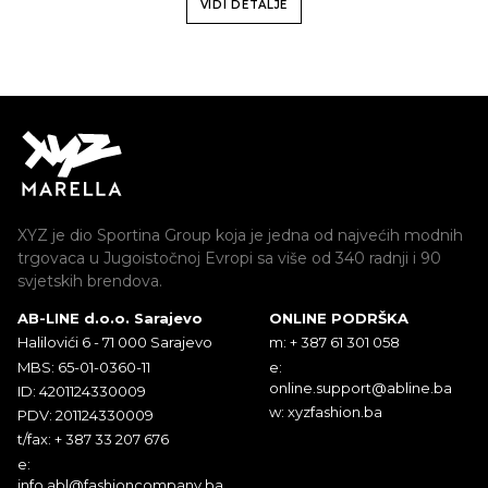
VIDI DETALJE
XYZ je dio Sportina Group koja je jedna od najvećih modnih
trgovaca u Jugoistočnoj Evropi sa više od 340 radnji i 90
svjetskih brendova.
AB-LINE d.o.o. Sarajevo
ONLINE PODRŠKA
Halilovići 6 - 71 000 Sarajevo
m: + 387 61 301 058
MBS: 65-01-0360-11
e:
online.support@abline.ba
ID: 4201124330009
w: xyzfashion.ba
PDV: 201124330009
t/fax: + 387 33 207 676
e:
info.abl@fashioncompany.ba