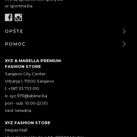
w: sportina.ba
OPŠTE
POMOĆ
XYZ & MARELLA PREMIUM
FASHION STORE
Sarajevo City Center
Vrbanja 1, 71000 Sarajevo
t: +387 33 733 010
e:
xyz.5751@abline.ba
pon - sub: 10:00-22:00
ned: neradna
XYZ FASHION STORE
Mepas Mall