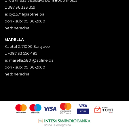
Ulica Kneza Višeslava bb, 88000 Mostar
t: 387 36 333 359
e:
xyz.5741@abline.ba
pon - sub: 09:00-21:00
ned: neradna
MARELLA
Kaptol 2, 71000 Sarajevo
t: +387 33 556 485
e:
marella.5801@abline.ba
pon - sub: 09:00-21:00
ned: neradna