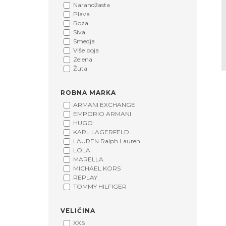
Narandžasta
Plava
Roza
Siva
Smedja
Više boja
Zelena
Žuta
ROBNA MARKA
ARMANI EXCHANGE
EMPORIO ARMANI
HUGO
KARL LAGERFELD
LAUREN Ralph Lauren
LOLA
MARELLA
MICHAEL KORS
REPLAY
TOMMY HILFIGER
VELIČINA
XXS