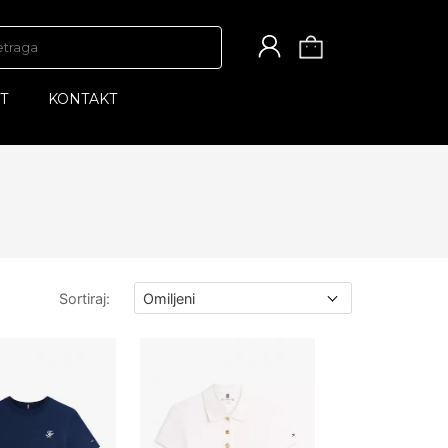
T
KONTAKT
Sortiraj
: