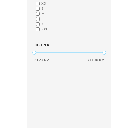
XS
S
M
L
XL
XXL
CIJENA
31.20 KM
399.00 KM