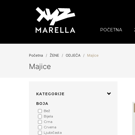
POČETNA
Početna
ŽENE
ODJEĆA
Majice
Majice
KATEGORIJE
BOJA
Bež
Bijela
Crna
Crvena
Ljubičasta