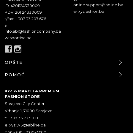
online.support@abline.ba
ID: 4201124330009
w: xyzfashion.ba
PDV: 201124330009
t/fax: + 387 33 207 676
e:
info.abl@fashioncompany.ba
w: sportina.ba
OPŠTE
POMOĆ
XYZ & MARELLA PREMIUM
FASHION STORE
Sarajevo City Center
Vrbanja 1, 71000 Sarajevo
t: +387 33 733 010
e:
xyz.5751@abline.ba
pon - sub: 10:00-22:00