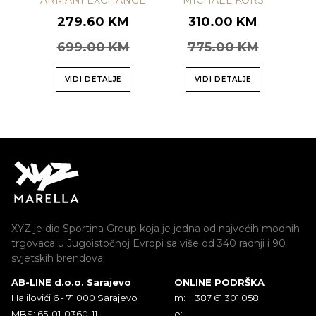
ARMANI EXCHANGE
MICHAEL KORS
279.60 KM
310.00 KM
699.00 KM
775.00 KM
VIDI DETALJE
VIDI DETALJE
XYZ je dio Sportina Group koja je jedna od najvećih modnih
trgovaca u Jugoistočnoj Evropi sa više od 340 radnji i 90
svjetskih brendova.
AB-LINE d.o.o. Sarajevo
ONLINE PODRŠKA
Halilovići 6 - 71 000 Sarajevo
m: + 387 61 301 058
MBS: 65-01-0360-11
e: