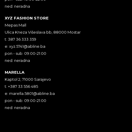
ned: neradna
XYZ FASHION STORE
Mepas Mall
Ulica Kneza Višeslava bb, 88000 Mostar
t: 387 36 333 359
e:
xyz.5741@abline.ba
pon - sub: 09:00-21:00
ned: neradna
MARELLA
Kaptol 2, 71000 Sarajevo
t: +387 33 556 485
e:
marella.5801@abline.ba
pon - sub: 09:00-21:00
ned: neradna