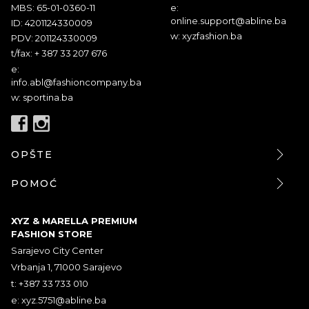
MBS: 65-01-0360-11
e:
online.support@abline.ba
ID: 4201124330009
w: xyzfashion.ba
PDV: 201124330009
t/fax: + 387 33 207 676
e:
info.abl@fashioncompany.ba
w: sportina.ba
OPŠTE
POMOĆ
XYZ & MARELLA PREMIUM
FASHION STORE
Sarajevo City Center
Vrbanja 1, 71000 Sarajevo
t: +387 33 733 010
e:
xyz.5751@abline.ba