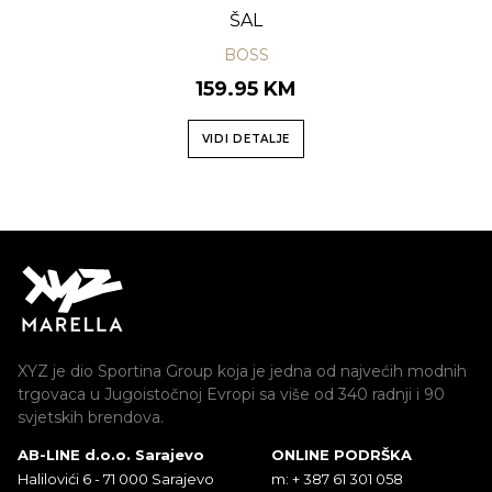
ŠAL
BOSS
159.95 KM
VIDI DETALJE
XYZ je dio Sportina Group koja je jedna od najvećih modnih
trgovaca u Jugoistočnoj Evropi sa više od 340 radnji i 90
svjetskih brendova.
AB-LINE d.o.o. Sarajevo
ONLINE PODRŠKA
Halilovići 6 - 71 000 Sarajevo
m: + 387 61 301 058