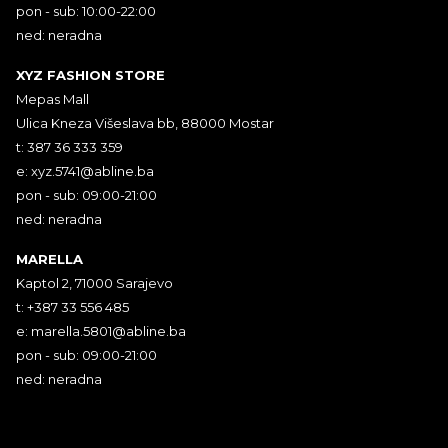
pon - sub: 10:00-22:00
ned: neradna
XYZ FASHION STORE
Mepas Mall
Ulica Kneza Višeslava bb, 88000 Mostar
t: 387 36 333 359
e:
xyz.5741@abline.ba
pon - sub: 09:00-21:00
ned: neradna
MARELLA
Kaptol 2, 71000 Sarajevo
t: +387 33 556 485
e:
marella.5801@abline.ba
pon - sub: 09:00-21:00
ned: neradna