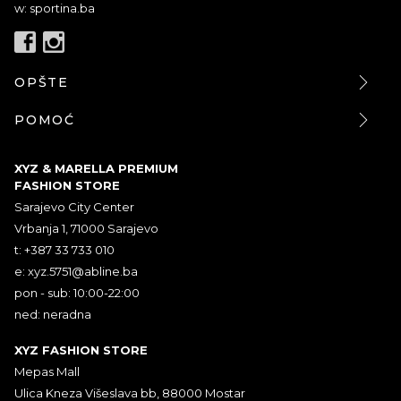
w: sportina.ba
OPŠTE
POMOĆ
XYZ & MARELLA PREMIUM
FASHION STORE
Sarajevo City Center
Vrbanja 1, 71000 Sarajevo
t: +387 33 733 010
e:
xyz.5751@abline.ba
pon - sub: 10:00-22:00
ned: neradna
XYZ FASHION STORE
Mepas Mall
Ulica Kneza Višeslava bb, 88000 Mostar