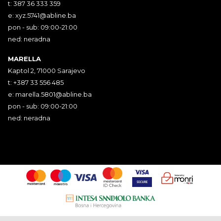
t: 387 36 333 359
e:
xyz.5741@abline.ba
pon - sub: 09:00-21:00
ned: neradna
MARELLA
Kaptol 2, 71000 Sarajevo
t: +387 33 556 485
e:
marella.5801@abline.ba
pon - sub: 09:00-21:00
ned: neradna