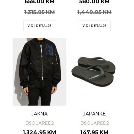
658.00 KM
580.00 KM
1,315.95 KM
1,449.95 KM
VIDI DETALJE
VIDI DETALJE
JAKNA
JAPANKE
DSQUARED2
DSQUARED2
1,324.95 KM
147.95 KM