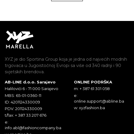
XYZ je dio Sportina Group koja je jedna od najvećih modnih
trgovaca u Jugoistočnoj Evropi sa više od 340 radnji i 90
svjetskih brendova.
AB-LINE d.o.o. Sarajevo
ONLINE PODRŠKA
Halilovići 6 - 71 000 Sarajevo
m: + 387 61 301 058
MBS: 65-01-0360-11
e:
online.support@abline.ba
ID: 4201124330009
w: xyzfashion.ba
PDV: 201124330009
t/fax: + 387 33 207 676
e:
info.abl@fashioncompany.ba