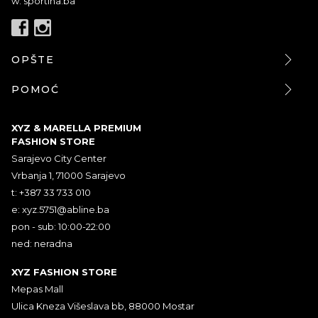
w: sportina.ba
OPŠTE
POMOĆ
XYZ & MARELLA PREMIUM
FASHION STORE
Sarajevo City Center
Vrbanja 1, 71000 Sarajevo
t: +387 33 733 010
e:
xyz.5751@abline.ba
pon - sub: 10:00-22:00
ned: neradna
XYZ FASHION STORE
Mepas Mall
Ulica Kneza Višeslava bb, 88000 Mostar