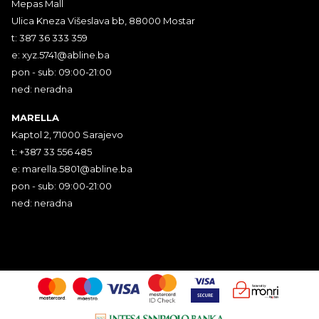
Mepas Mall
Ulica Kneza Višeslava bb, 88000 Mostar
t: 387 36 333 359
e:
xyz.5741@abline.ba
pon - sub: 09:00-21:00
ned: neradna
MARELLA
Kaptol 2, 71000 Sarajevo
t: +387 33 556 485
e:
marella.5801@abline.ba
pon - sub: 09:00-21:00
ned: neradna