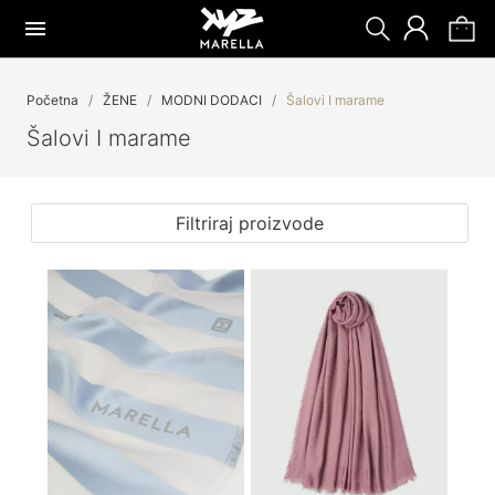
Početna
ŽENE
MODNI DODACI
Šalovi I marame
Šalovi I marame
Filtriraj proizvode