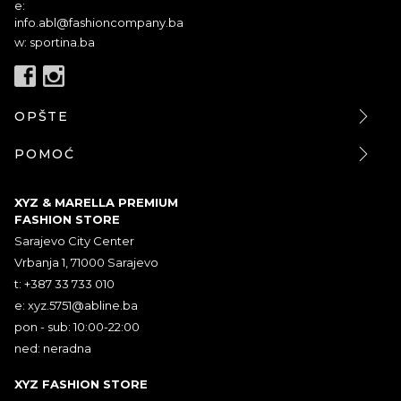
e:
info.abl@fashioncompany.ba
w: sportina.ba
OPŠTE
POMOĆ
XYZ & MARELLA PREMIUM
FASHION STORE
Sarajevo City Center
Vrbanja 1, 71000 Sarajevo
t: +387 33 733 010
e:
xyz.5751@abline.ba
pon - sub: 10:00-22:00
ned: neradna
XYZ FASHION STORE