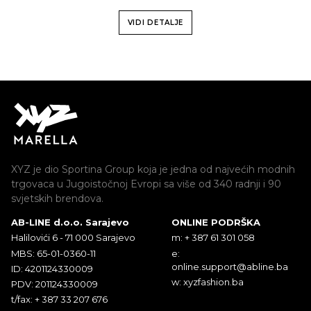
VIDI DETALJE
XYZ je dio Sportina Group koja je jedna od najvećih modnih
trgovaca u Jugoistočnoj Evropi sa više od 340 radnji i 90
svjetskih brendova.
AB-LINE d.o.o. Sarajevo
ONLINE PODRŠKA
Halilovići 6 - 71 000 Sarajevo
m: + 387 61 301 058
MBS: 65-01-0360-11
e:
online.support@abline.ba
ID: 4201124330009
w: xyzfashion.ba
PDV: 201124330009
t/fax: + 387 33 207 676