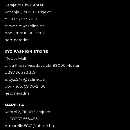
Sarajevo City Center
Vrbanja 1, 71000 Sarajevo
t: +387 33 733 010
e:
xyz.5751@abline.ba
pon - sub: 10:00-22:00
ned: neradna
XYZ FASHION STORE
Mepas Mall
Ulica Kneza Višeslava bb, 88000 Mostar
t: 387 36 333 359
e:
xyz.5741@abline.ba
pon - sub: 09:00-21:00
ned: neradna
MARELLA
Kaptol 2, 71000 Sarajevo
t: +387 33 556 485
e:
marella.5801@abline.ba