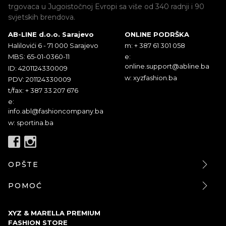
trgovaca u Jugoistočnoj Evropi sa više od 340 radnji i 90
svjetskih brendova.
AB-LINE d.o.o. Sarajevo
ONLINE PODRŠKA
Halilovići 6 - 71 000 Sarajevo
m: + 387 61 301 058
MBS: 65-01-0360-11
e:
online.support@abline.ba
ID: 4201124330009
w: xyzfashion.ba
PDV: 201124330009
t/fax: + 387 33 207 676
e:
info.abl@fashioncompany.ba
w: sportina.ba
OPŠTE
POMOĆ
XYZ & MARELLA PREMIUM
FASHION STORE