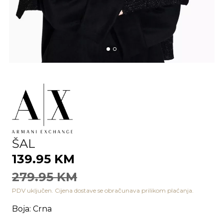
ŠAL
139.95 KM
279.95 KM
PDV uključen. Cijena dostave se obračunava prilikom plaćanja.
Boja
:
Crna