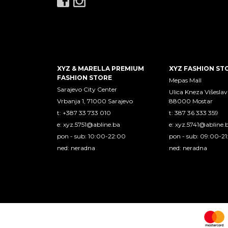
XYZ & MARELLA PREMIUM
XYZ FASHION ST
FASHION STORE
Mepas Mall
Sarajevo City Center
Ulica Kneza Višeslav
Vrbanja 1, 71000 Sarajevo
88000 Mostar
t: +387 33 733 010
t: 387 36 333 359
e:
xyz.5751@abline.ba
e:
xyz.5741@abline.
pon - sub: 10:00-22:00
pon - sub: 09:00-2
ned: neradna
ned: neradna