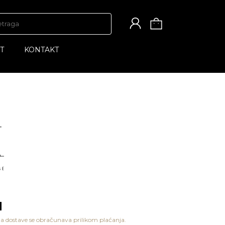
T
KONTAKT
M
a dostave se obračunava prilikom plaćanja.