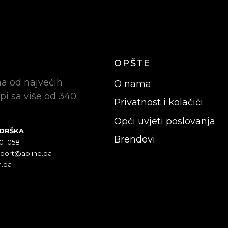
OPŠTE
na od najvećih
O nama
pi sa više od 340
Privatnost i kolačići
Opći uvjeti poslovanja
ODRŠKA
Brendovi
301 058
pport@abline.ba
n.ba