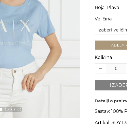
Boja
:
Plava
Veličina
TABELA 
Količina
IZABE
Detalji o proi
Sastav:
100% 
Artikal:
3DYT3