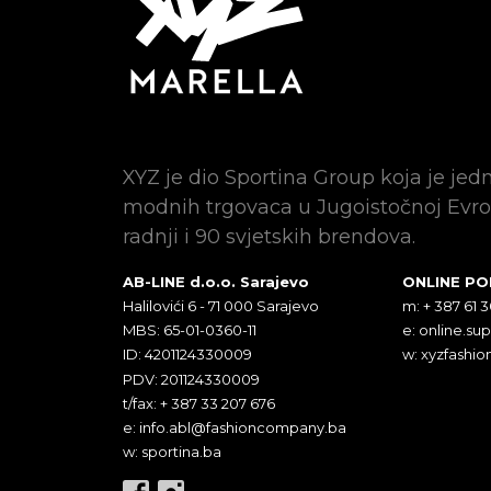
XYZ je dio Sportina Group koja je jed
modnih trgovaca u Jugoistočnoj Evro
radnji i 90 svjetskih brendova.
AB-LINE d.o.o. Sarajevo
ONLINE P
Halilovići 6 - 71 000 Sarajevo
m: + 387 61 
MBS: 65-01-0360-11
e:
online.su
ID: 4201124330009
w: xyzfashio
PDV: 201124330009
t/fax: + 387 33 207 676
e:
info.abl@fashioncompany.ba
w: sportina.ba