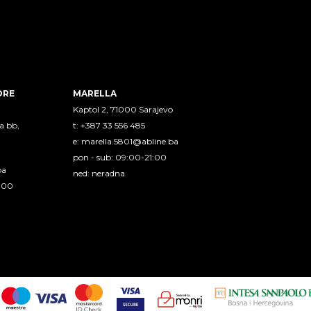
ORE
MARELLA
Kaptol 2, 71000 Sarajevo
a bb,
t: +387 33 556 485
e:
marella.5801@abline.ba
pon - sub: 09:00-21:00
ba
ned: neradna
1:00