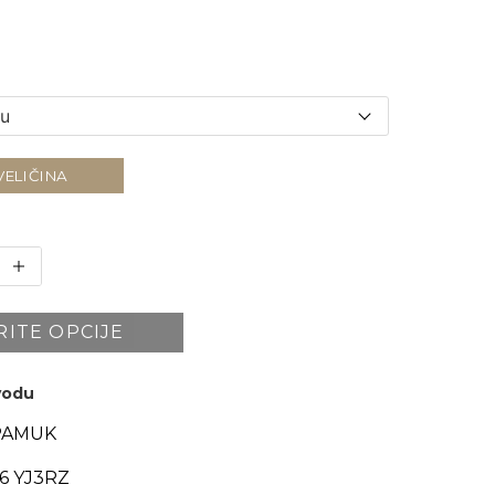
VELIČINA
RITE OPCIJE
zvodu
PAMUK
6 YJ3RZ