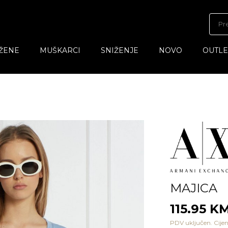
ŽENE
MUŠKARCI
SNIŽENJE
NOVO
OUTLE
MAJICA
115.95 K
PDV uključen. Cijen