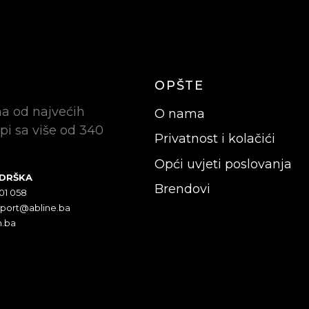
OPŠTE
na od najvećih
O nama
pi sa više od 340
Privatnost i kolačići
Opći uvjeti poslovanja
ODRŠKA
Brendovi
301 058
pport@abline.ba
n.ba