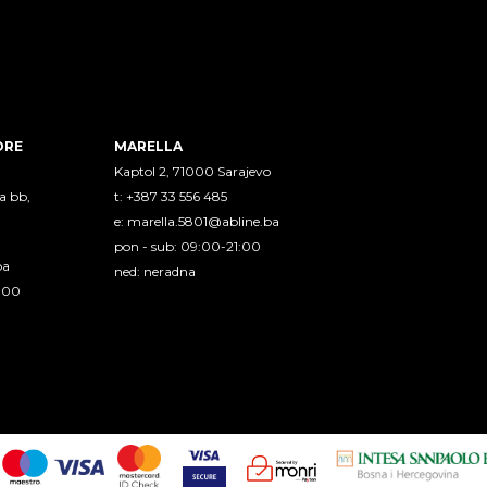
ORE
MARELLA
Kaptol 2, 71000 Sarajevo
a bb,
t: +387 33 556 485
e:
marella.5801@abline.ba
pon - sub: 09:00-21:00
ba
ned: neradna
1:00