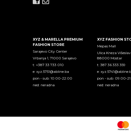
XYZ & MARELLA PREMIUM
XYZ FASHION ST
FASHION STORE
Mepas Mall
Sarajevo City Center
Ulica Kneza Višeslav
Vrbanja 1, 71000 Sarajevo
88000 Mostar
t: +387 33 733 010
t: 387 36 333 359
e:
xyz.5751@abline.ba
e:
xyz.5741@abline.
pon - sub: 10:00-22:00
pon - sub: 09:00-2
ned: neradna
ned: neradna