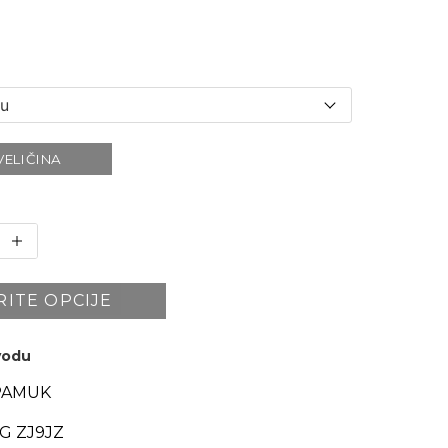
VELIČINA
RITE OPCIJE
zvodu
PAMUK
G ZJ9JZ