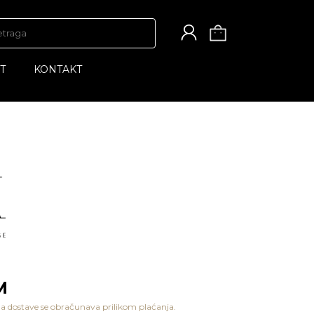
T
KONTAKT
M
a dostave se obračunava prilikom plaćanja.