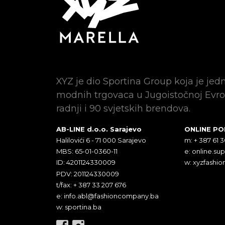
XYZ je dio Sportina Group koja je jed
modnih trgovaca u Jugoistočnoj Evro
radnji i 90 svjetskih brendova.
AB-LINE d.o.o. Sarajevo
ONLINE P
Halilovići 6 - 71 000 Sarajevo
m: + 387 61 
MBS: 65-01-0360-11
e:
online.su
ID: 4201124330009
w: xyzfashio
PDV: 201124330009
t/fax: + 387 33 207 676
e:
info.abl@fashioncompany.ba
w: sportina.ba