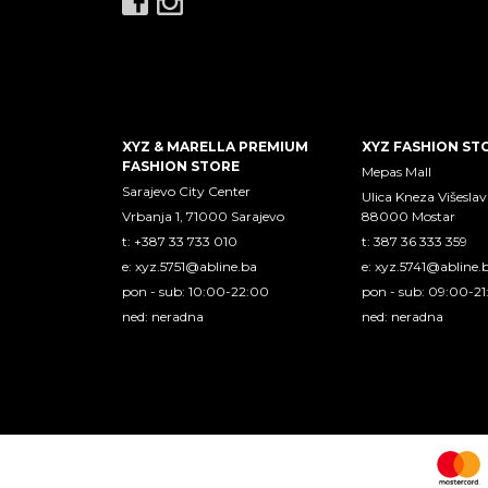
XYZ & MARELLA PREMIUM
XYZ FASHION ST
FASHION STORE
Mepas Mall
Sarajevo City Center
Ulica Kneza Višeslav
Vrbanja 1, 71000 Sarajevo
88000 Mostar
t: +387 33 733 010
t: 387 36 333 359
e:
xyz.5751@abline.ba
e:
xyz.5741@abline.
pon - sub: 10:00-22:00
pon - sub: 09:00-2
ned: neradna
ned: neradna