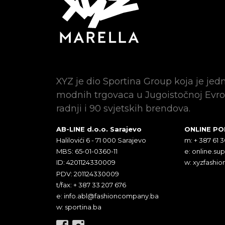
XYZ je dio Sportina Group koja je jed
modnih trgovaca u Jugoistočnoj Evro
radnji i 90 svjetskih brendova.
AB-LINE d.o.o. Sarajevo
ONLINE P
Halilovići 6 - 71 000 Sarajevo
m: + 387 61 
MBS: 65-01-0360-11
e:
online.su
ID: 4201124330009
w: xyzfashio
PDV: 201124330009
t/fax: + 387 33 207 676
e:
info.abl@fashioncompany.ba
w: sportina.ba