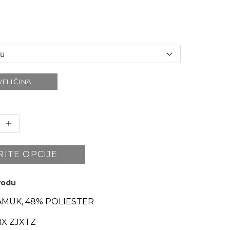
VELIČINA
RITE OPCIJE
zvodu
AMUK, 48% POLIESTER
X ZJXTZ