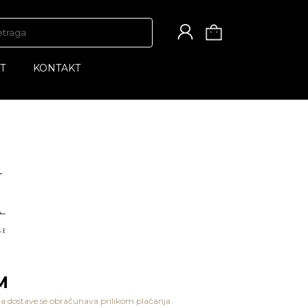
T
KONTAKT
M
a dostave se obračunava prilikom plaćanja.