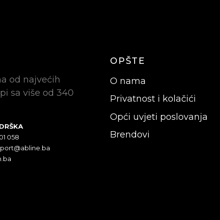
OPŠTE
na od najvećih
O nama
pi sa više od 340
Privatnost i kolačići
Opći uvjeti poslovanja
ODRŠKA
Brendovi
301 058
pport@abline.ba
n.ba