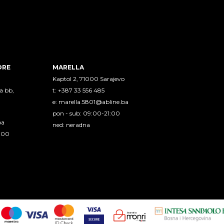
ORE
MARELLA
Kaptol 2, 71000 Sarajevo
a bb,
t: +387 33 556 485
e:
marella.5801@abline.ba
pon - sub: 09:00-21:00
ba
ned: neradna
1:00