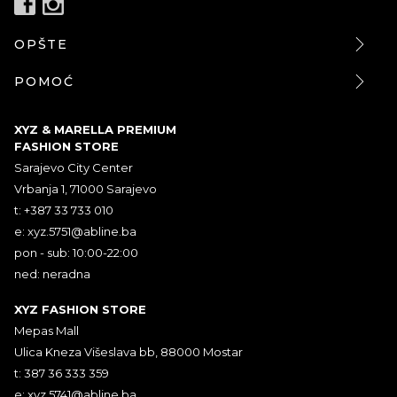
OPŠTE
POMOĆ
XYZ & MARELLA PREMIUM
FASHION STORE
Sarajevo City Center
Vrbanja 1, 71000 Sarajevo
t: +387 33 733 010
e:
xyz.5751@abline.ba
pon - sub: 10:00-22:00
ned: neradna
XYZ FASHION STORE
Mepas Mall
Ulica Kneza Višeslava bb, 88000 Mostar
t: 387 36 333 359
e:
xyz.5741@abline.ba