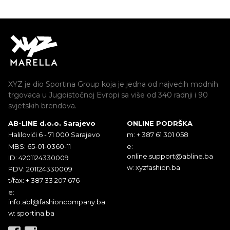
XYZ je dio Sportina Group koja je jedna od najvećih modnih
trgovaca u Jugoistočnoj Evropi sa više od 340 radnji i 90
svjetskih brendova.
AB-LINE d.o.o. Sarajevo
ONLINE PODRŠKA
Halilovići 6 - 71 000 Sarajevo
m: + 387 61 301 058
MBS: 65-01-0360-11
e:
online.support@abline.ba
ID: 4201124330009
w: xyzfashion.ba
PDV: 201124330009
t/fax: + 387 33 207 676
e:
info.abl@fashioncompany.ba
w: sportina.ba