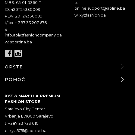
MBS: 65-01-0360-11
e:
online.support@abline.ba
ID: 4201124330009
w: xyzfashion.ba
PDV: 201124330009
t/fax: + 387 33 207 676
e:
info.abl@fashioncompany.ba
w: sportina.ba
OPŠTE
POMOĆ
XYZ & MARELLA PREMIUM
FASHION STORE
Sarajevo City Center
Vrbanja 1, 71000 Sarajevo
t: +387 33 733 010
e:
xyz.5751@abline.ba