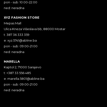
pon - sub: 10:00-22:00
ned: neradna
XYZ FASHION STORE
Mepas Mall
Ulica Kneza Višeslava bb, 88000 Mostar
t: 387 36 333 359
e:
xyz.5741@abline.ba
pon - sub: 09:00-21:00
ned: neradna
MARELLA
Kaptol 2, 71000 Sarajevo
t: +387 33 556 485
e:
marella.5801@abline.ba
pon - sub: 09:00-21:00
ned: neradna