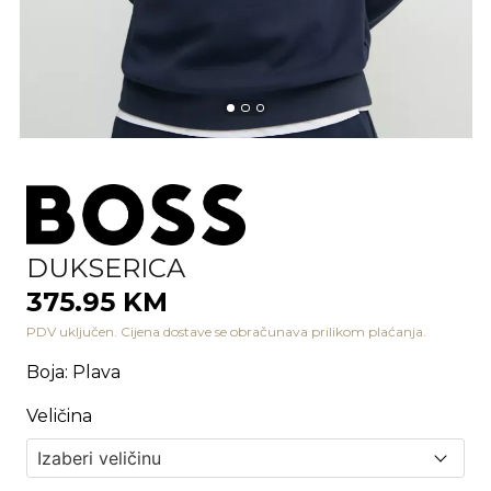
DUKSERICA
375.95 KM
PDV uključen. Cijena dostave se obračunava prilikom plaćanja.
Boja
:
Plava
Veličina