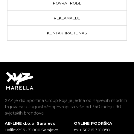
POVRAT ROBE
REKLAMACIJE
KONTAKTIRAJTE NAS
XYZ je dio Sportina Group koja je jedna od najvećih modnih
trgovaca u Jugoistočnoj Evropi sa više od 340 radnji i 90
svjetskih brendova.
AB-LINE d.o.o. Sarajevo
ONLINE PODRŠKA
Halilovići 6 - 71 000 Sarajevo
m: + 387 61 301 058