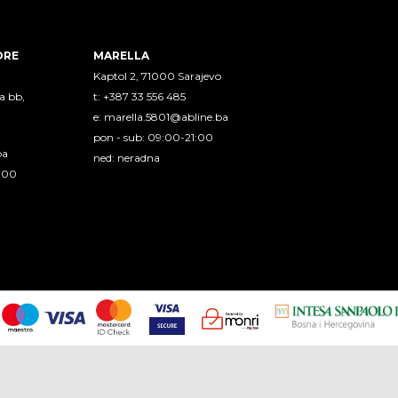
ORE
MARELLA
Kaptol 2, 71000 Sarajevo
a bb,
t: +387 33 556 485
e:
marella.5801@abline.ba
pon - sub: 09:00-21:00
ba
ned: neradna
1:00