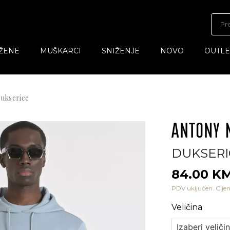
ŽENE
MUŠKARCI
SNIŽENJE
NOVO
OUTLE
ukserice
DUKSERI
84.00 K
PDV uključen. Cijen
Veličina