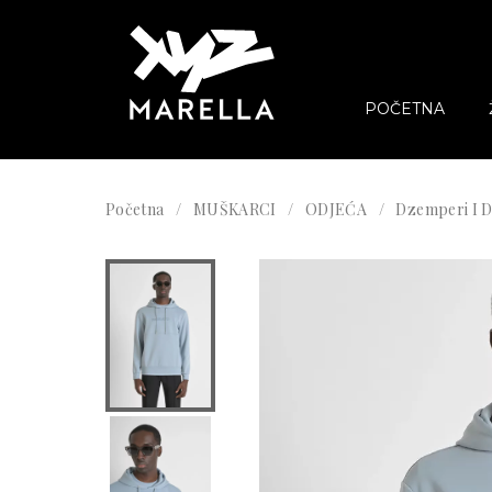
POČETNA
Početna
MUŠKARCI
ODJEĆA
Dzemperi I D