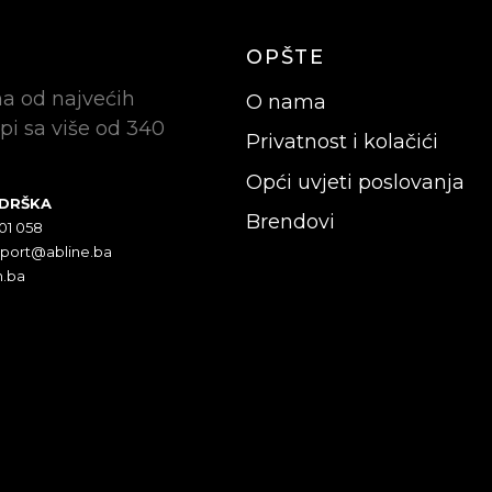
OPŠTE
na od najvećih
O nama
pi sa više od 340
Privatnost i kolačići
Opći uvjeti poslovanja
ODRŠKA
Brendovi
301 058
pport@abline.ba
n.ba