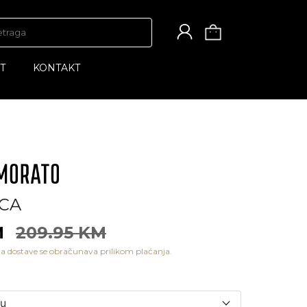
T
KONTAKT
CA
M
209.95 KM
a dostave se obračunava prilikom plaćanja.