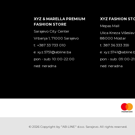
XYZ & MARELLA PREMIUM
XYZ FASHION ST
FASHION STORE
Mepas Mall
Sarajevo City Center
Ulica Kneza Višeslav
Vrbanja 1, 71000 Sarajevo
88000 Mostar
t: +387 33 733 010
t: 387 36 333 359
e:
xyz.5751@abline.ba
e:
xyz.5741@abline.
pon - sub: 10:00-22:00
pon - sub: 09:00-2
ned: neradna
ned: neradna
©
2026
Copyright by "AB-LINE" d.o.o. Sarajevo. All rights reserved.