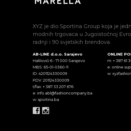
XYZ je dio Sportina Group koja je jed
modnih trgovaca u Jugoistočnoj Evro
radnji i 90 svjetskih brendova.
AB-LINE d.o.o. Sarajevo
ONLINE P
Halilovići 6 - 71 000 Sarajevo
m: + 387 61 
MBS: 65-01-0360-11
e:
online.su
ID: 4201124330009
w: xyzfashio
PDV: 201124330009
t/fax: + 387 33 207 676
e:
info.abl@fashioncompany.ba
w: sportina.ba