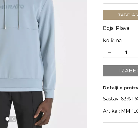
TABELA 
Boja
:
Plava
Količina
IZABE
Detalji o proi
Sastav:
63% P
Artikal:
MMFL0