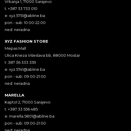
Vrbanja 1, 71000 Sarajevo
t: +387 33 733 010
e:
xyz.5751@abline.ba
pon - sub: 10:00-22:00
ned: neradna
XYZ FASHION STORE
Mepas Mall
Ulica Kneza Višeslava bb, 88000 Mostar
t: 387 36 333 359
e:
xyz.5741@abline.ba
pon - sub: 09:00-21:00
ned: neradna
MARELLA
Kaptol 2, 71000 Sarajevo
t: +387 33 556 485
e:
marella.5801@abline.ba
pon - sub: 09:00-21:00
ned: neradna