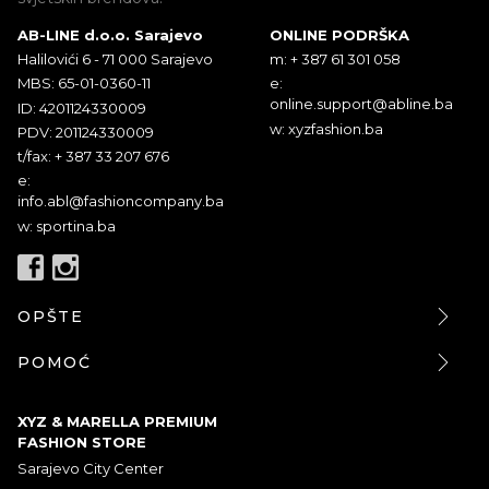
AB-LINE d.o.o. Sarajevo
ONLINE PODRŠKA
Halilovići 6 - 71 000 Sarajevo
m: + 387 61 301 058
MBS: 65-01-0360-11
e:
online.support@abline.ba
ID: 4201124330009
w: xyzfashion.ba
PDV: 201124330009
t/fax: + 387 33 207 676
e:
info.abl@fashioncompany.ba
w: sportina.ba
OPŠTE
POMOĆ
XYZ & MARELLA PREMIUM
FASHION STORE
Sarajevo City Center