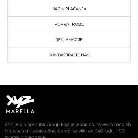
NAČIN PLAĆANJA
POVRAT ROBE
REKLAMACIJE
KONTAKTIRAJTE NAS
XYZ je dio Sportina Group koja je jedna od najvećih modnih
trgovaca u Jugoistočnoj Evropi sa više od 340 radnji i 90
svjetskih brendova.