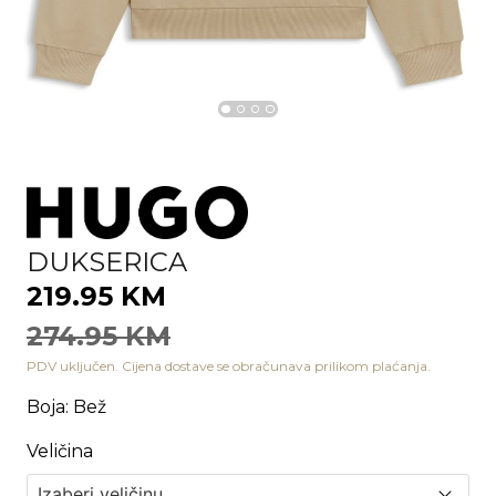
DUKSERICA
219.95 KM
274.95 KM
PDV uključen. Cijena dostave se obračunava prilikom plaćanja.
Boja
:
Bež
Veličina