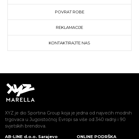
POVRAT ROBE
REKLAMACIJE
KONTAKTIRAJTE NAS
XYZ je dio Sportina Group koja je jedna od najvećih modnih
trgovaca u Jugoistočnoj Evropi sa više od 340 radnji i 90
svjetskih brendova.
AB-LINE d.o.o. Sarajevo
ONLINE PODRŠKA