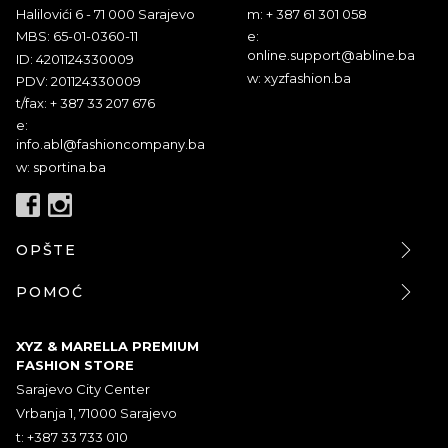
Halilovići 6 - 71 000 Sarajevo
m: + 387 61 301 058
MBS: 65-01-0360-11
e:
online.support@abline.ba
ID: 4201124330009
w: xyzfashion.ba
PDV: 201124330009
t/fax: + 387 33 207 676
e:
info.abl@fashioncompany.ba
w: sportina.ba
OPŠTE
POMOĆ
XYZ & MARELLA PREMIUM
FASHION STORE
Sarajevo City Center
Vrbanja 1, 71000 Sarajevo
t: +387 33 733 010