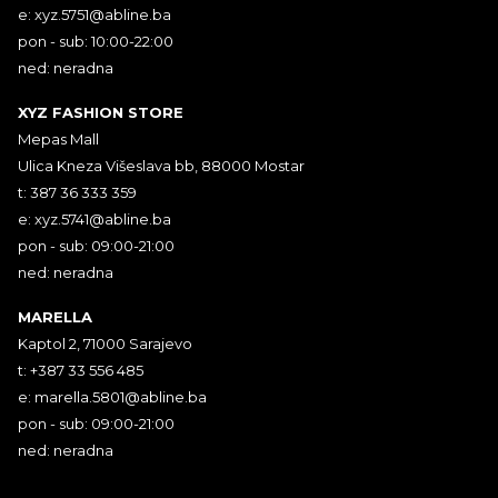
e:
xyz.5751@abline.ba
pon - sub: 10:00-22:00
ned: neradna
XYZ FASHION STORE
Mepas Mall
Ulica Kneza Višeslava bb, 88000 Mostar
t: 387 36 333 359
e:
xyz.5741@abline.ba
pon - sub: 09:00-21:00
ned: neradna
MARELLA
Kaptol 2, 71000 Sarajevo
t: +387 33 556 485
e:
marella.5801@abline.ba
pon - sub: 09:00-21:00
ned: neradna