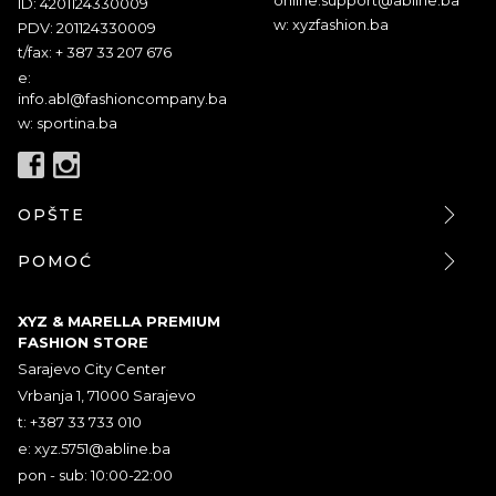
ID: 4201124330009
w: xyzfashion.ba
PDV: 201124330009
t/fax: + 387 33 207 676
e:
info.abl@fashioncompany.ba
w: sportina.ba
OPŠTE
POMOĆ
XYZ & MARELLA PREMIUM
FASHION STORE
Sarajevo City Center
Vrbanja 1, 71000 Sarajevo
t: +387 33 733 010
e:
xyz.5751@abline.ba
pon - sub: 10:00-22:00