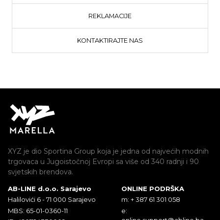
REKLAMACIJE
KONTAKTIRAJTE NAS
XYZ je dio Sportina Group koja je jedna od najvećih modnih
trgovaca u Jugoistočnoj Evropi sa više od 340 radnji i 90
svjetskih brendova.
AB-LINE d.o.o. Sarajevo
ONLINE PODRŠKA
Halilovići 6 - 71 000 Sarajevo
m: + 387 61 301 058
MBS: 65-01-0360-11
e:
online.support@abline.ba