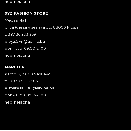
ned: neradna
XYZ FASHION STORE
Mepas Mall
Ulica Kneza Višeslava bb, 88000 Mostar
t: 387 36 333 359
e:
xyz.5741@abline.ba
pon - sub: 09:00-21:00
ned: neradna
MARELLA
Kaptol 2, 71000 Sarajevo
t: +387 33 556 485
e:
marella.5801@abline.ba
pon - sub: 09:00-21:00
ned: neradna