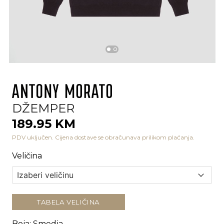
DŽEMPER
189.95 KM
PDV uključen. Cijena dostave se obračunava prilikom plaćanja.
Veličina
TABELA VELIČINA
Boja
:
Smedja