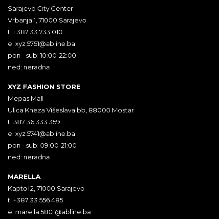
Sarajevo City Center
Vrbanja 1, 71000 Sarajevo
t: +387 33 733 010
e:
xyz.5751@abline.ba
pon - sub: 10:00-22:00
ned: neradna
XYZ FASHION STORE
Mepas Mall
Ulica Kneza Višeslava bb, 88000 Mostar
t: 387 36 333 359
e:
xyz.5741@abline.ba
pon - sub: 09:00-21:00
ned: neradna
MARELLA
Kaptol 2, 71000 Sarajevo
t: +387 33 556 485
e:
marella.5801@abline.ba