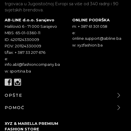
trgovaca u Jugoistočnoj Evropi sa više od 340 radnji i 90
svjetskih brendova.
AB-LINE d.o.o. Sarajevo
ONLINE PODRŠKA
Halilovići 6 - 71 000 Sarajevo
m: + 387 61 301 058
MBS: 65-01-0360-11
e:
online.support@abline.ba
ID: 4201124330009
w: xyzfashion.ba
PDV: 201124330009
t/fax: + 387 33 207 676
e:
info.abl@fashioncompany.ba
w: sportina.ba
OPŠTE
POMOĆ
XYZ & MARELLA PREMIUM
FASHION STORE