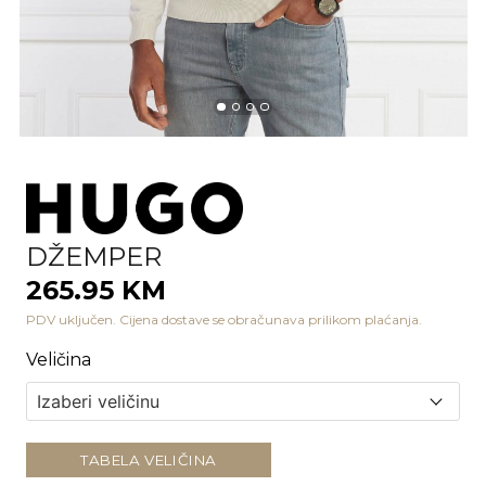
DŽEMPER
265.95 KM
PDV uključen. Cijena dostave se obračunava prilikom plaćanja.
Veličina
TABELA VELIČINA