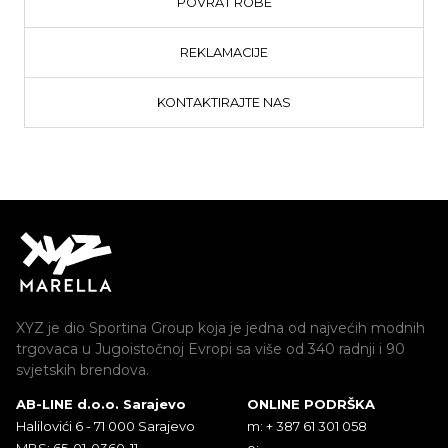
POVRAT ROBE
REKLAMACIJE
KONTAKTIRAJTE NAS
XYZ je dio Sportina Group koja je jedna od najvećih modnih
trgovaca u Jugoistočnoj Evropi sa više od 340 radnji i 90
svjetskih brendova.
AB-LINE d.o.o. Sarajevo
ONLINE PODRŠKA
Halilovići 6 - 71 000 Sarajevo
m: + 387 61 301 058