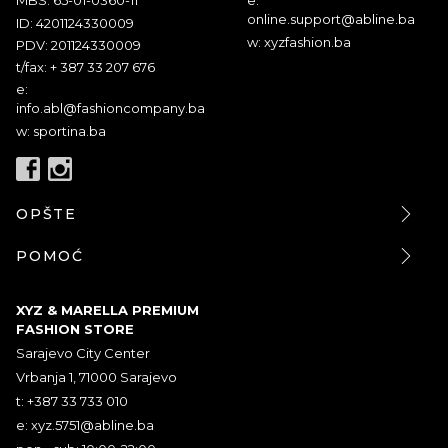
MBS: 65-01-0360-11
e:
online.support@abline.ba
ID: 4201124330009
w: xyzfashion.ba
PDV: 201124330009
t/fax: + 387 33 207 676
e:
info.abl@fashioncompany.ba
w: sportina.ba
OPŠTE
POMOĆ
XYZ & MARELLA PREMIUM
FASHION STORE
Sarajevo City Center
Vrbanja 1, 71000 Sarajevo
t: +387 33 733 010
e:
xyz.5751@abline.ba