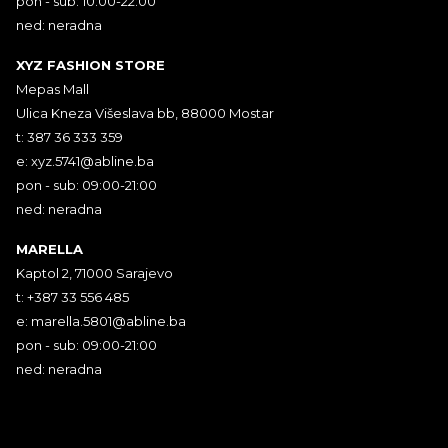
pon - sub: 10:00-22:00
ned: neradna
XYZ FASHION STORE
Mepas Mall
Ulica Kneza Višeslava bb, 88000 Mostar
t: 387 36 333 359
e:
xyz.5741@abline.ba
pon - sub: 09:00-21:00
ned: neradna
MARELLA
Kaptol 2, 71000 Sarajevo
t: +387 33 556 485
e:
marella.5801@abline.ba
pon - sub: 09:00-21:00
ned: neradna