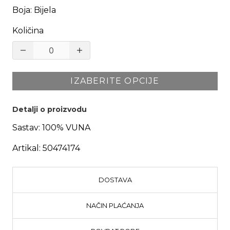
Boja
:
Bijela
Količina
IZABERITE OPCIJE
Detalji o proizvodu
Sastav:
100% VUNA
Artikal:
50474174
DOSTAVA
NAČIN PLAĆANJA