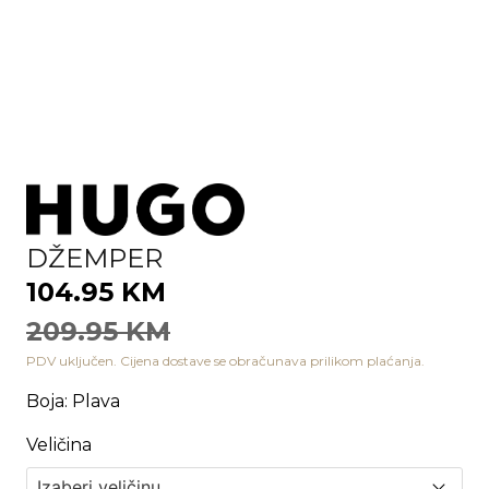
DŽEMPER
104.95 KM
209.95 KM
PDV uključen. Cijena dostave se obračunava prilikom plaćanja.
Boja
:
Plava
Veličina