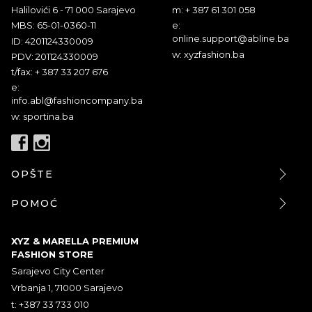
Halilovići 6 - 71 000 Sarajevo
m: + 387 61 301 058
MBS: 65-01-0360-11
e:
online.support@abline.ba
ID: 4201124330009
w: xyzfashion.ba
PDV: 201124330009
t/fax: + 387 33 207 676
e:
info.abl@fashioncompany.ba
w: sportina.ba
OPŠTE
POMOĆ
XYZ & MARELLA PREMIUM
FASHION STORE
Sarajevo City Center
Vrbanja 1, 71000 Sarajevo
t: +387 33 733 010