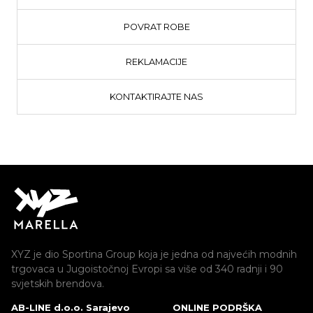
POVRAT ROBE
REKLAMACIJE
KONTAKTIRAJTE NAS
XYZ je dio Sportina Group koja je jedna od najvećih modnih
trgovaca u Jugoistočnoj Evropi sa više od 340 radnji i 90
svjetskih brendova.
AB-LINE d.o.o. Sarajevo
ONLINE PODRŠKA