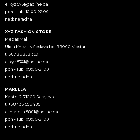
e:
xyz.5751@abline.ba
pon - sub: 10:00-22:00
ned: neradna
XYZ FASHION STORE
Mepas Mall
Ulica Kneza Višeslava bb, 88000 Mostar
t: 387 36 333 359
e:
xyz.5741@abline.ba
pon - sub: 09:00-21:00
ned: neradna
MARELLA
Kaptol 2, 71000 Sarajevo
t: +387 33 556 485
e:
marella.5801@abline.ba
pon - sub: 09:00-21:00
ned: neradna