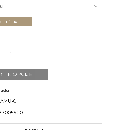
VELIČINA
RITE OPCIJE
zvodu
PAMUK,
37005900