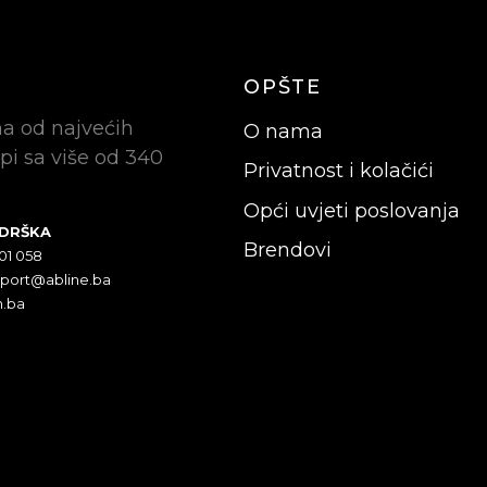
OPŠTE
na od najvećih
O nama
pi sa više od 340
Privatnost i kolačići
Opći uvjeti poslovanja
ODRŠKA
Brendovi
301 058
pport@abline.ba
n.ba