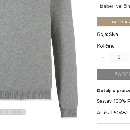
TABELA 
Boja
:
Siva
Količina
IZABE
Detalji o proi
Sastav:
100% 
Artikal:
50482