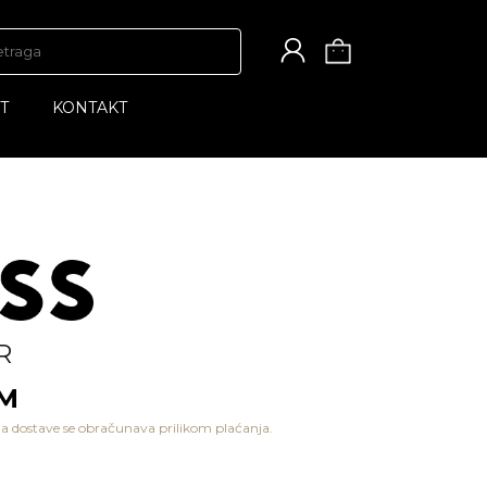
T
KONTAKT
R
KM
a dostave se obračunava prilikom plaćanja.