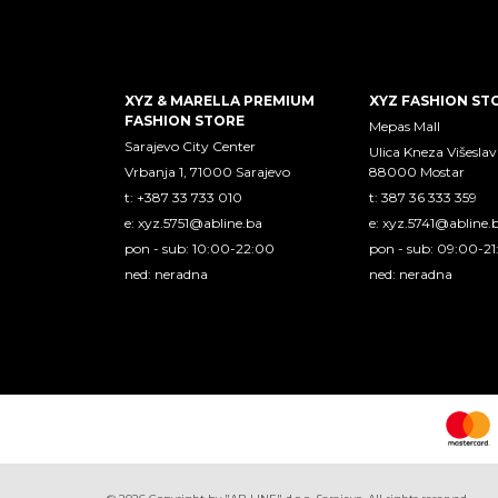
XYZ & MARELLA PREMIUM
XYZ FASHION ST
FASHION STORE
Mepas Mall
Sarajevo City Center
Ulica Kneza Višeslav
Vrbanja 1, 71000 Sarajevo
88000 Mostar
t: +387 33 733 010
t: 387 36 333 359
e:
xyz.5751@abline.ba
e:
xyz.5741@abline.
pon - sub: 10:00-22:00
pon - sub: 09:00-2
ned: neradna
ned: neradna