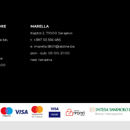
ORE
MARELLA
Kaptol 2, 71000 Sarajevo
a bb,
t: +387 33 556 485
e:
marella.5801@abline.ba
pon - sub: 09:00-21:00
ba
ned: neradna
1:00