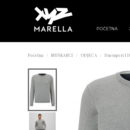
POČETNA
Početna
MUŠKARCI
ODJEĆA
Dzemperi I D