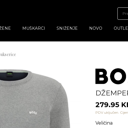
ŽENE
MUŠKARCI
SNIŽENJE
NOVO
OUTLE
ukserice
DŽEMPE
279.95 
PDV uključen. Cijen
Veličina