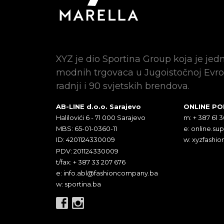
XYZ je dio Sportina Group koja je jed
modnih trgovaca u Jugoistočnoj Evro
radnji i 90 svjetskih brendova.
AB-LINE d.o.o. Sarajevo
ONLINE P
Halilovići 6 - 71 000 Sarajevo
m: + 387 61 
MBS: 65-01-0360-11
e:
online.su
ID: 4201124330009
w: xyzfashio
PDV: 201124330009
t/fax: + 387 33 207 676
e:
info.abl@fashioncompany.ba
w: sportina.ba