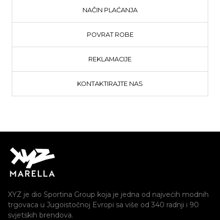
NAČIN PLAĆANJA
POVRAT ROBE
REKLAMACIJE
KONTAKTIRAJTE NAS
XYZ je dio Sportina Group koja je jedna od najvećih modnih
trgovaca u Jugoistočnoj Evropi sa više od 340 radnji i 90
svjetskih brendova.