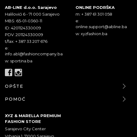
AB-LINE d.o.o. Sarajevo
ONLINE PODRŠKA
Halilovići 6 - 71 000 Sarajevo
m: + 387 61 301 058
MBS: 65-01-0360-11
e:
online.support@abline.ba
ID: 4201124330009
w: xyzfashion.ba
PDV: 201124330009
t/fax: + 387 33 207 676
e:
info.abl@fashioncompany.ba
w: sportina.ba
OPŠTE
POMOĆ
XYZ & MARELLA PREMIUM
FASHION STORE
Sarajevo City Center
Vrbanja 1, 71000 Sarajevo