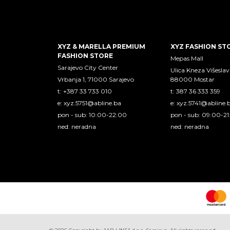
XYZ & MARELLA PREMIUM
XYZ FASHION ST
FASHION STORE
Mepas Mall
Sarajevo City Center
Ulica Kneza Višeslav
Vrbanja 1, 71000 Sarajevo
88000 Mostar
t: +387 33 733 010
t: 387 36 333 359
e:
xyz.5751@abline.ba
e:
xyz.5741@abline.
pon - sub: 10:00-22:00
pon - sub: 09:00-2
ned: neradna
ned: neradna