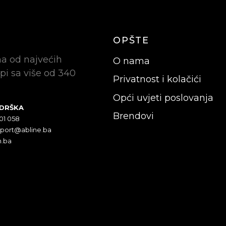
OPŠTE
na od najvećih
O nama
pi sa više od 340
Privatnost i kolačići
Opći uvjeti poslovanja
ODRŠKA
Brendovi
301 058
pport@abline.ba
n.ba