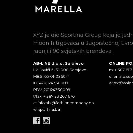
XYZ je dio Sportina Group koja je jed
modnih trgovaca u Jugoistočnoj Evro
radnji i 90 svjetskih brendova.
AB-LINE d.o.o. Sarajevo
ONLINE P
Halilovići 6 - 71 000 Sarajevo
m: + 387 61 
MBS: 65-01-0360-11
e:
online.su
ID: 4201124330009
w: xyzfashio
PDV: 201124330009
t/fax: + 387 33 207 676
e:
info.abl@fashioncompany.ba
w: sportina.ba