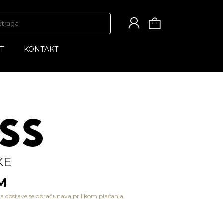
T
KONTAKT
KE
M
a dostave se obračunava prilikom plaćanja.