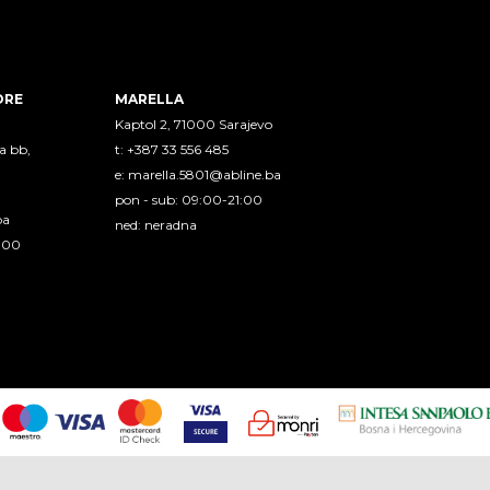
ORE
MARELLA
Kaptol 2, 71000 Sarajevo
a bb,
t: +387 33 556 485
e:
marella.5801@abline.ba
pon - sub: 09:00-21:00
ba
ned: neradna
1:00