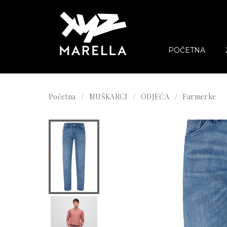
POČETNA
Početna
MUŠKARCI
ODJEĆA
Farmerke