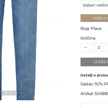
TABELA 
Boja
:
Plava
Količina
IZABE
Detalji o proi
Sastav:
92% PA
Artikal:
50488