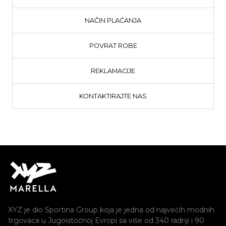
NAČIN PLAĆANJA
POVRAT ROBE
REKLAMACIJE
KONTAKTIRAJTE NAS
XYZ je dio Sportina Group koja je jedna od najvećih modnih
trgovaca u Jugoistočnoj Evropi sa više od 340 radnji i 90