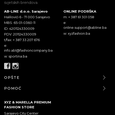
svjetskih brendova.
AB-LINE d.o.o. Sarajevo
ONLINE PODRŠKA
Halilovići 6 - 71 000 Sarajevo
m: + 387 61 301 058
MBS: 65-01-0360-11
e:
online.support@abline.ba
ID: 4201124330009
w: xyzfashion.ba
PDV: 201124330009
t/fax: + 387 33 207 676
e:
info.abl@fashioncompany.ba
w: sportina.ba
OPŠTE
POMOĆ
XYZ & MARELLA PREMIUM
FASHION STORE
Sarajevo City Center