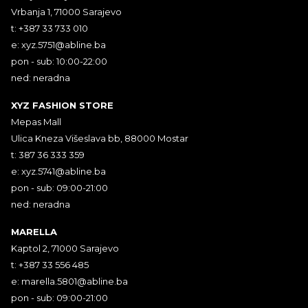
Vrbanja 1, 71000 Sarajevo
t: +387 33 733 010
e:
xyz.5751@abline.ba
pon - sub: 10:00-22:00
ned: neradna
XYZ FASHION STORE
Mepas Mall
Ulica Kneza Višeslava bb, 88000 Mostar
t: 387 36 333 359
e:
xyz.5741@abline.ba
pon - sub: 09:00-21:00
ned: neradna
MARELLA
Kaptol 2, 71000 Sarajevo
t: +387 33 556 485
e:
marella.5801@abline.ba
pon - sub: 09:00-21:00