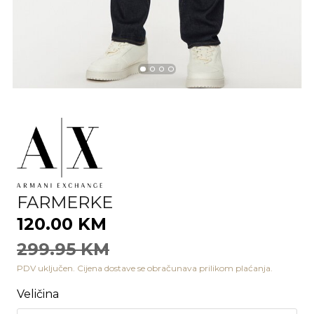
FARMERKE
120.00 KM
299.95 KM
PDV uključen. Cijena dostave se obračunava prilikom plaćanja.
Veličina