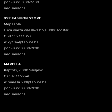
pon - sub: 10:00-22:00
ned: neradna
XYZ FASHION STORE
Mepas Mall
Ulica Kneza Višeslava bb, 88000 Mostar
t: 387 36 333 359
e:
xyz.5741@abline.ba
pon - sub: 09:00-21:00
ned: neradna
MARELLA
Kaptol 2, 71000 Sarajevo
t: +387 33 556 485
e:
marella.5801@abline.ba
pon - sub: 09:00-21:00
ned: neradna