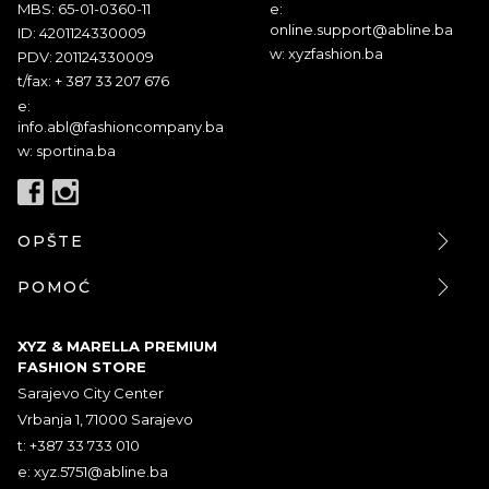
MBS: 65-01-0360-11
e:
online.support@abline.ba
ID: 4201124330009
w: xyzfashion.ba
PDV: 201124330009
t/fax: + 387 33 207 676
e:
info.abl@fashioncompany.ba
w: sportina.ba
OPŠTE
POMOĆ
XYZ & MARELLA PREMIUM
FASHION STORE
Sarajevo City Center
Vrbanja 1, 71000 Sarajevo
t: +387 33 733 010
e:
xyz.5751@abline.ba