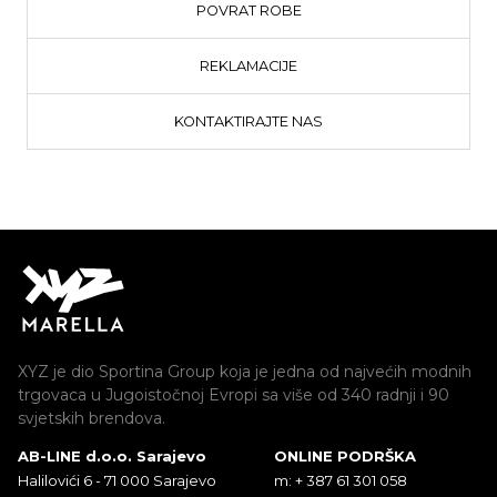
POVRAT ROBE
REKLAMACIJE
KONTAKTIRAJTE NAS
XYZ je dio Sportina Group koja je jedna od najvećih modnih
trgovaca u Jugoistočnoj Evropi sa više od 340 radnji i 90
svjetskih brendova.
AB-LINE d.o.o. Sarajevo
ONLINE PODRŠKA
Halilovići 6 - 71 000 Sarajevo
m: + 387 61 301 058