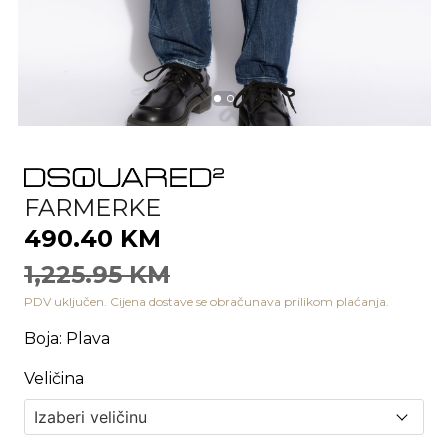
FARMERKE
490.40 KM
1,225.95 KM
PDV uključen. Cijena dostave se obračunava prilikom plaćanja.
Boja
:
Plava
Veličina