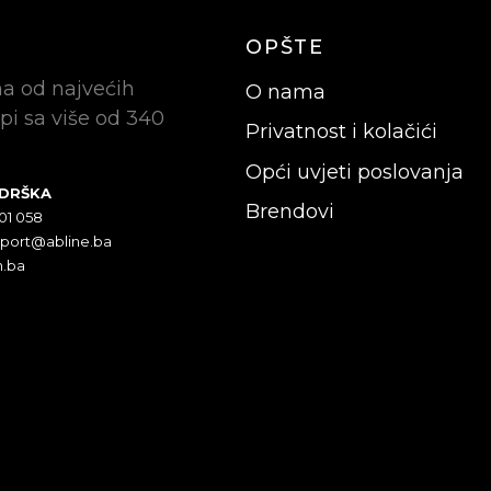
OPŠTE
na od najvećih
O nama
pi sa više od 340
Privatnost i kolačići
Opći uvjeti poslovanja
ODRŠKA
Brendovi
301 058
pport@abline.ba
n.ba