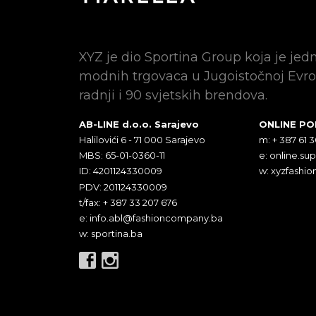
XYZ je dio Sportina Group koja je jed
modnih trgovaca u Jugoistočnoj Evro
radnji i 90 svjetskih brendova.
AB-LINE d.o.o. Sarajevo
ONLINE P
Halilovići 6 - 71 000 Sarajevo
m: + 387 61 
MBS: 65-01-0360-11
e:
online.su
ID: 4201124330009
w: xyzfashio
PDV: 201124330009
t/fax: + 387 33 207 676
e:
info.abl@fashioncompany.ba
w: sportina.ba