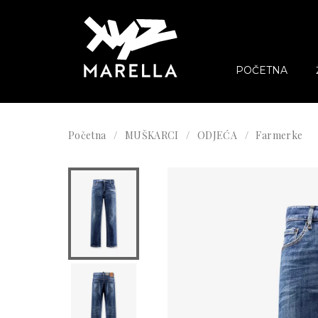
POČETNA
Početna
MUŠKARCI
ODJEĆA
Farmerke