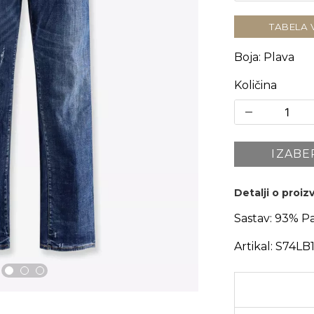
TABELA 
Boja
:
Plava
Količina
IZABE
Detalji o proi
Sastav:
93% Pa
Artikal:
S74LB