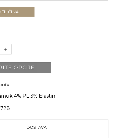
VELIČINA
RITE OPCIJE
zvodu
muk 4% PL 3% Elastin
1728
DOSTAVA