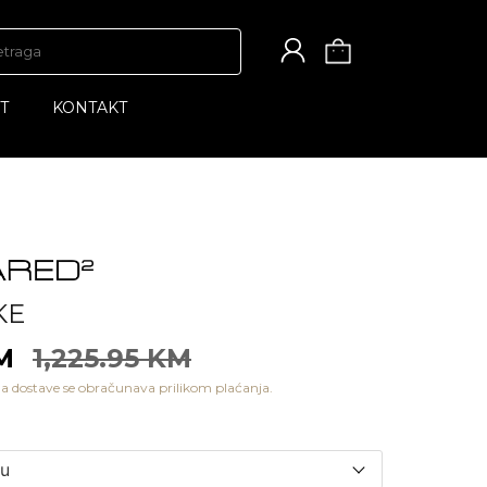
T
KONTAKT
KE
KM
1,225.95 KM
a dostave se obračunava prilikom plaćanja.