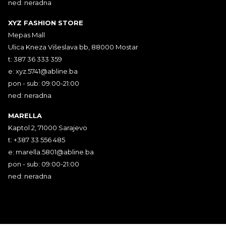
ned: neradna
XYZ FASHION STORE
Mepas Mall
Ulica Kneza Višeslava bb, 88000 Mostar
t: 387 36 333 359
e:
xyz.5741@abline.ba
pon - sub: 09:00-21:00
ned: neradna
MARELLA
Kaptol 2, 71000 Sarajevo
t: +387 33 556 485
e:
marella.5801@abline.ba
pon - sub: 09:00-21:00
ned: neradna