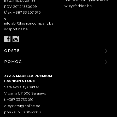
ID: 4201124330009
w: xyzfashion.ba
PDV: 201124330009
t/fax: + 387 33 207 676
e:
info.abl@fashioncompany.ba
w: sportina.ba
OPŠTE
POMOĆ
XYZ & MARELLA PREMIUM
FASHION STORE
Sarajevo City Center
Vrbanja 1, 71000 Sarajevo
t: +387 33 733 010
e:
xyz.5751@abline.ba
pon - sub: 10:00-22:00