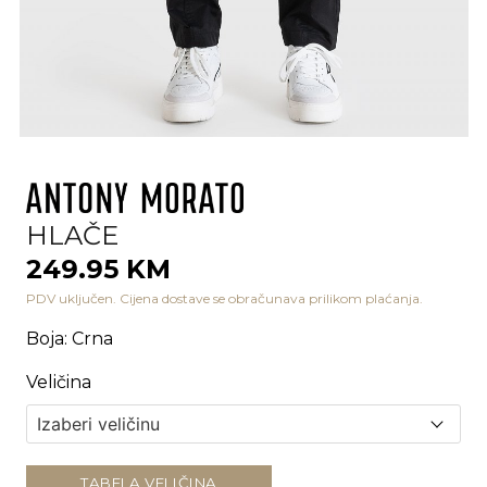
HLAČE
249.95 KM
PDV uključen. Cijena dostave se obračunava prilikom plaćanja.
Boja
:
Crna
Veličina
TABELA VELIČINA