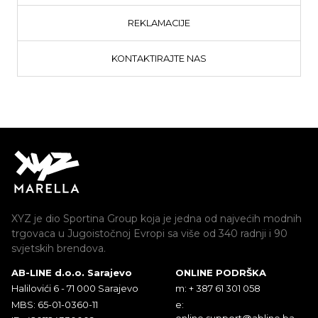
REKLAMACIJE
KONTAKTIRAJTE NAS
XYZ je dio Sportina Group koja je jedna od najvećih modnih
trgovaca u Jugoistočnoj Evropi sa više od 340 radnji i 90
svjetskih brendova.
AB-LINE d.o.o. Sarajevo
ONLINE PODRŠKA
Halilovići 6 - 71 000 Sarajevo
m: + 387 61 301 058
MBS: 65-01-0360-11
e:
online.support@abline.ba