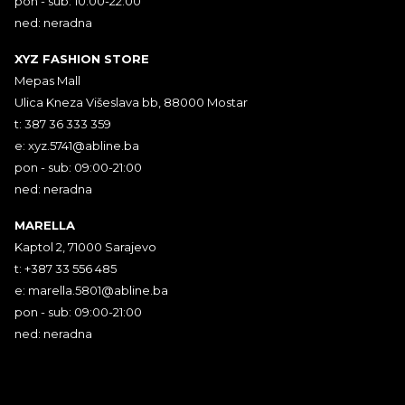
pon - sub: 10:00-22:00
ned: neradna
XYZ FASHION STORE
Mepas Mall
Ulica Kneza Višeslava bb, 88000 Mostar
t: 387 36 333 359
e:
xyz.5741@abline.ba
pon - sub: 09:00-21:00
ned: neradna
MARELLA
Kaptol 2, 71000 Sarajevo
t: +387 33 556 485
e:
marella.5801@abline.ba
pon - sub: 09:00-21:00
ned: neradna