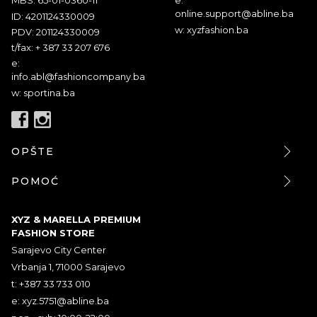
MBS: 65-01-0360-11
e:
online.support@abline.ba
ID: 4201124330009
w: xyzfashion.ba
PDV: 201124330009
t/fax: + 387 33 207 676
e:
info.abl@fashioncompany.ba
w: sportina.ba
OPŠTE
POMOĆ
XYZ & MARELLA PREMIUM
FASHION STORE
Sarajevo City Center
Vrbanja 1, 71000 Sarajevo
t: +387 33 733 010
e:
xyz.5751@abline.ba