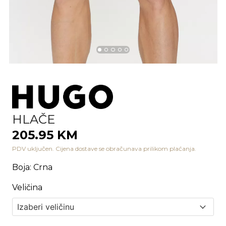
HLAČE
205.95 KM
PDV uključen. Cijena dostave se obračunava prilikom plaćanja.
Boja
:
Crna
Veličina