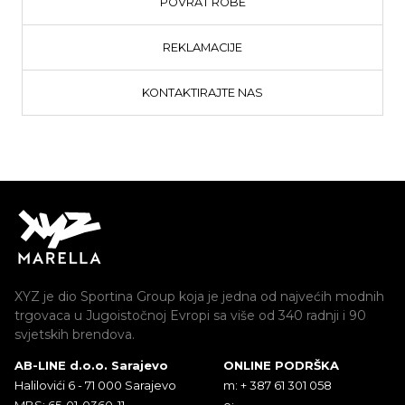
POVRAT ROBE
REKLAMACIJE
KONTAKTIRAJTE NAS
XYZ je dio Sportina Group koja je jedna od najvećih modnih
trgovaca u Jugoistočnoj Evropi sa više od 340 radnji i 90
svjetskih brendova.
AB-LINE d.o.o. Sarajevo
ONLINE PODRŠKA
Halilovići 6 - 71 000 Sarajevo
m: + 387 61 301 058