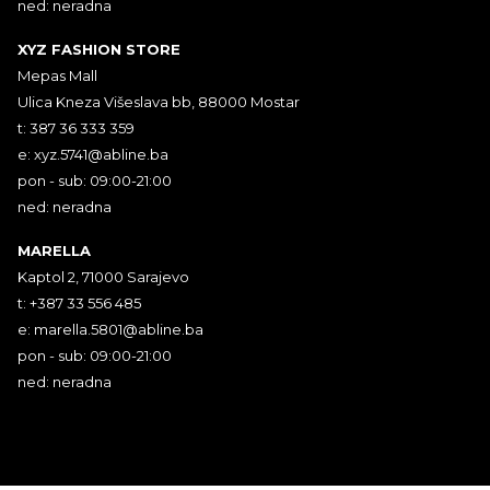
ned: neradna
XYZ FASHION STORE
Mepas Mall
Ulica Kneza Višeslava bb, 88000 Mostar
t: 387 36 333 359
e:
xyz.5741@abline.ba
pon - sub: 09:00-21:00
ned: neradna
MARELLA
Kaptol 2, 71000 Sarajevo
t: +387 33 556 485
e:
marella.5801@abline.ba
pon - sub: 09:00-21:00
ned: neradna