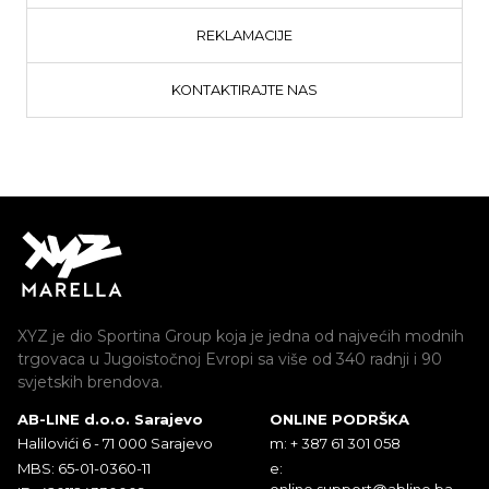
REKLAMACIJE
KONTAKTIRAJTE NAS
XYZ je dio Sportina Group koja je jedna od najvećih modnih
trgovaca u Jugoistočnoj Evropi sa više od 340 radnji i 90
svjetskih brendova.
AB-LINE d.o.o. Sarajevo
ONLINE PODRŠKA
Halilovići 6 - 71 000 Sarajevo
m: + 387 61 301 058
MBS: 65-01-0360-11
e:
online.support@abline.ba