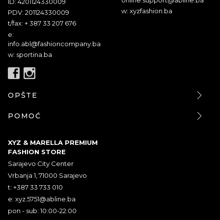
ID: 4201124330009
w: xyzfashion.ba
PDV: 201124330009
t/fax: + 387 33 207 676
e:
info.abl@fashioncompany.ba
w: sportina.ba
OPŠTE
POMOĆ
XYZ & MARELLA PREMIUM
FASHION STORE
Sarajevo City Center
Vrbanja 1, 71000 Sarajevo
t: +387 33 733 010
e:
xyz.5751@abline.ba
pon - sub: 10:00-22:00