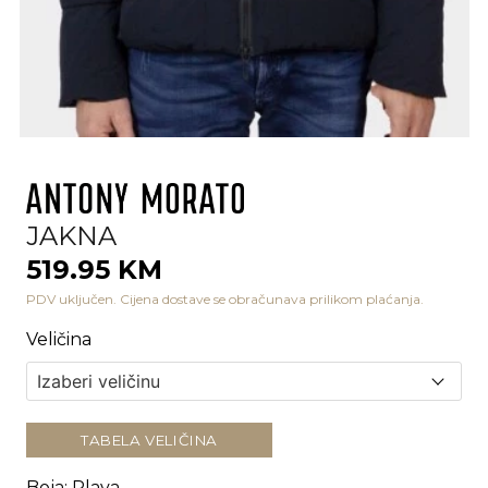
JAKNA
519.95 KM
PDV uključen. Cijena dostave se obračunava prilikom plaćanja.
Veličina
TABELA VELIČINA
Boja
:
Plava