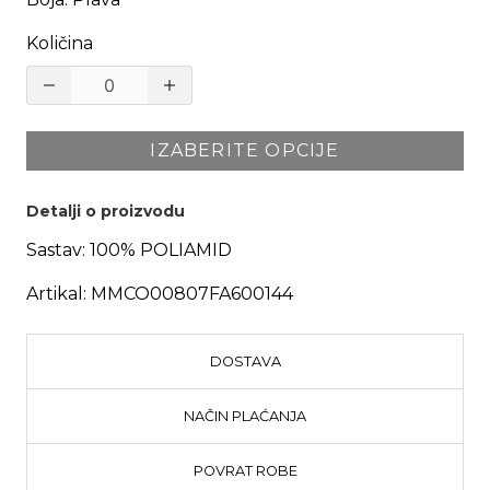
Količina
IZABERITE OPCIJE
Detalji o proizvodu
Sastav:
100% POLIAMID
Artikal:
MMCO00807FA600144
DOSTAVA
NAČIN PLAĆANJA
POVRAT ROBE