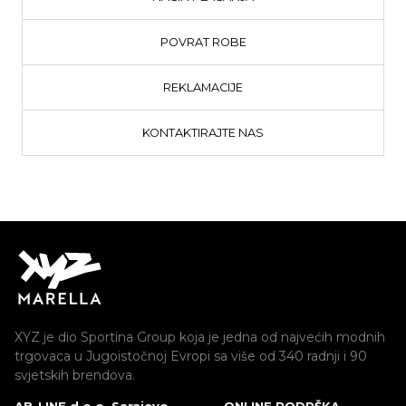
POVRAT ROBE
REKLAMACIJE
KONTAKTIRAJTE NAS
XYZ je dio Sportina Group koja je jedna od najvećih modnih
trgovaca u Jugoistočnoj Evropi sa više od 340 radnji i 90
svjetskih brendova.
AB-LINE d.o.o. Sarajevo
ONLINE PODRŠKA