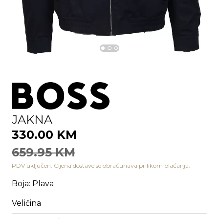
JAKNA
330.00 KM
659.95 KM
PDV uključen. Cijena dostave se obračunava prilikom plaćanja.
Boja
:
Plava
Veličina