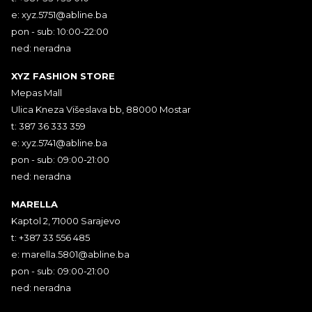
e:
xyz.5751@abline.ba
pon - sub: 10:00-22:00
ned: neradna
XYZ FASHION STORE
Mepas Mall
Ulica Kneza Višeslava bb, 88000 Mostar
t: 387 36 333 359
e:
xyz.5741@abline.ba
pon - sub: 09:00-21:00
ned: neradna
MARELLA
Kaptol 2, 71000 Sarajevo
t: +387 33 556 485
e:
marella.5801@abline.ba
pon - sub: 09:00-21:00
ned: neradna