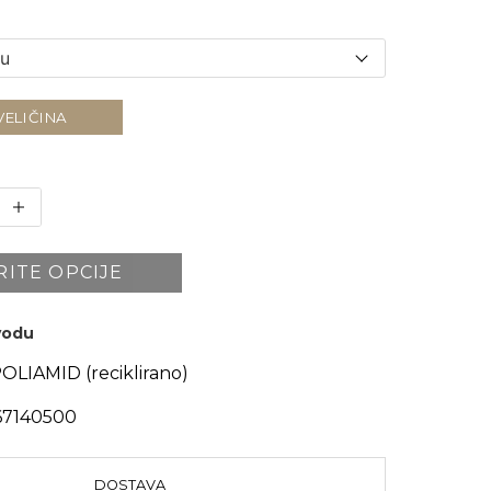
VELIČINA
RITE OPCIJE
zvodu
OLIAMID (reciklirano)
67140500
DOSTAVA