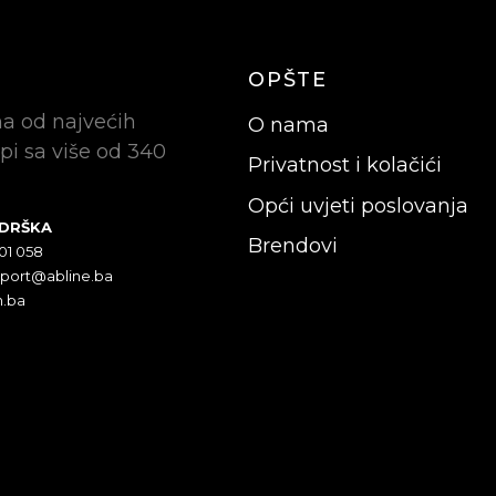
OPŠTE
na od najvećih
O nama
pi sa više od 340
Privatnost i kolačići
Opći uvjeti poslovanja
ODRŠKA
Brendovi
301 058
pport@abline.ba
n.ba