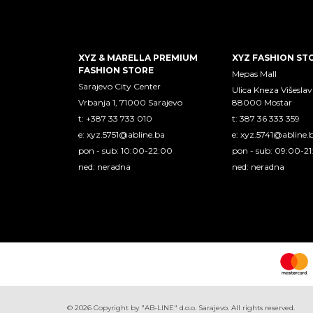
XYZ & MARELLA PREMIUM
XYZ FASHION ST
FASHION STORE
Mepas Mall
Sarajevo City Center
Ulica Kneza Višeslav
Vrbanja 1, 71000 Sarajevo
88000 Mostar
t: +387 33 733 010
t: 387 36 333 359
e:
xyz.5751@abline.ba
e:
xyz.5741@abline.
pon - sub: 10:00-22:00
pon - sub: 09:00-2
ned: neradna
ned: neradna
©
2026
Copyright by "AB-LINE" d.o.o. Sarajevo. All rights reserved.