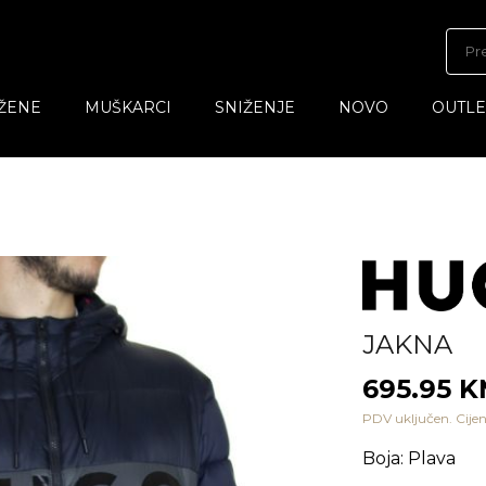
ŽENE
MUŠKARCI
SNIŽENJE
NOVO
OUTLE
JAKNA
695.95 
PDV uključen. Cijen
Boja
:
Plava