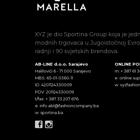
XYZ je dio Sportina Group koja je jed
modnih trgovaca u Jugoistočnoj Evro
radnji i 90 svjetskih brendova.
AB-LINE d.o.o. Sarajevo
ONLINE P
Halilovići 6 - 71 000 Sarajevo
m: + 387 61 
MBS: 65-01-0360-11
e:
online.su
ID: 4201124330009
w: xyzfashio
PDV: 201124330009
t/fax: + 387 33 207 676
e:
info.abl@fashioncompany.ba
w: sportina.ba