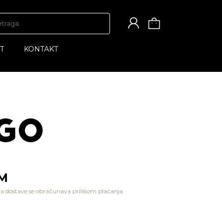
T
KONTAKT
KM
a dostave se obračunava prilikom plaćanja.