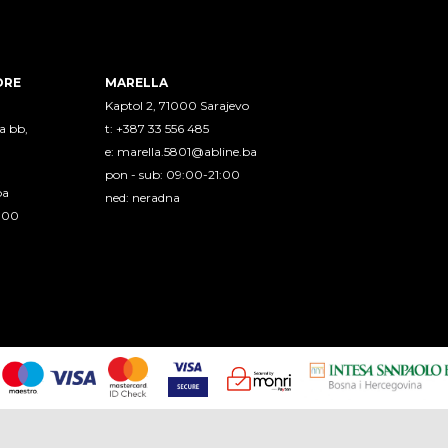
ORE
MARELLA
Kaptol 2, 71000 Sarajevo
a bb,
t: +387 33 556 485
e:
marella.5801@abline.ba
pon - sub: 09:00-21:00
ba
ned: neradna
1:00