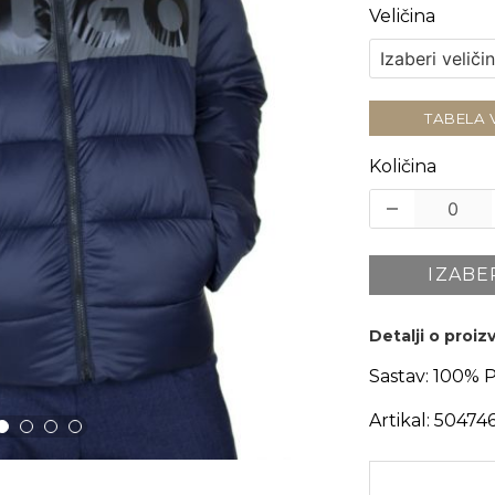
Veličina
TABELA 
Količina
IZABE
Detalji o proi
Sastav:
100% P
Artikal:
50474