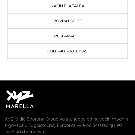
NAČIN PLAĆANJA
POVRAT ROBE
REKLAMACIJE
KONTAKTIRAJTE NAS
XYZ je dio Sportina Group koja je jedna od najvećih modnih
trgovaca u Jugoistočnoj Evropi sa više od 340 radnji i 90
svjetskih brendova.