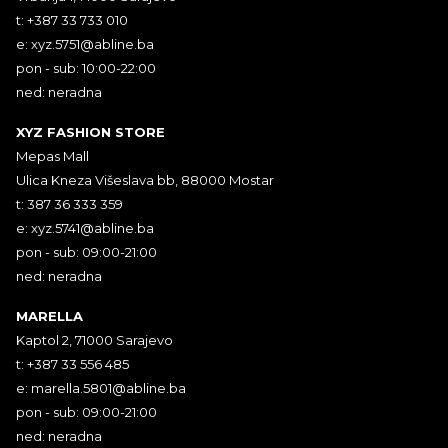
t: +387 33 733 010
e:
xyz.5751@abline.ba
pon - sub: 10:00-22:00
ned: neradna
XYZ FASHION STORE
Mepas Mall
Ulica Kneza Višeslava bb, 88000 Mostar
t: 387 36 333 359
e:
xyz.5741@abline.ba
pon - sub: 09:00-21:00
ned: neradna
MARELLA
Kaptol 2, 71000 Sarajevo
t: +387 33 556 485
e:
marella.5801@abline.ba
pon - sub: 09:00-21:00
ned: neradna