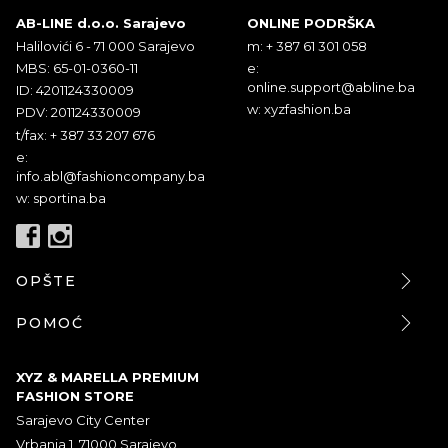
AB-LINE d.o.o. Sarajevo
ONLINE PODRŠKA
Halilovići 6 - 71 000 Sarajevo
m: + 387 61 301 058
MBS: 65-01-0360-11
e:
online.support@abline.ba
ID: 4201124330009
w: xyzfashion.ba
PDV: 201124330009
t/fax: + 387 33 207 676
e:
info.abl@fashioncompany.ba
w: sportina.ba
OPŠTE
POMOĆ
XYZ & MARELLA PREMIUM
FASHION STORE
Sarajevo City Center
Vrbanja 1, 71000 Sarajevo