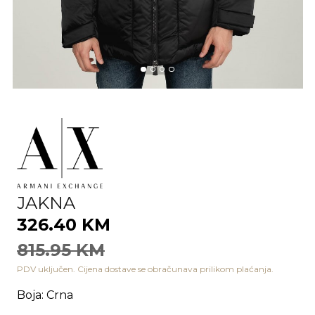
JAKNA
326.40 KM
815.95 KM
PDV uključen. Cijena dostave se obračunava prilikom plaćanja.
Boja
:
Crna