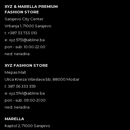
XYZ & MARELLA PREMIUM
FASHION STORE
Sarajevo City Center
Vrbanja 1, 71000 Sarajevo
t: +387 33 733 010
e:
xyz.5751@abline.ba
pon - sub: 10:00-22:00
ned: neradna
XYZ FASHION STORE
Mepas Mall
Ulica Kneza Višeslava bb, 88000 Mostar
t: 387 36 333 359
e:
xyz.5741@abline.ba
pon - sub: 09:00-21:00
ned: neradna
MARELLA
Kaptol 2, 71000 Sarajevo