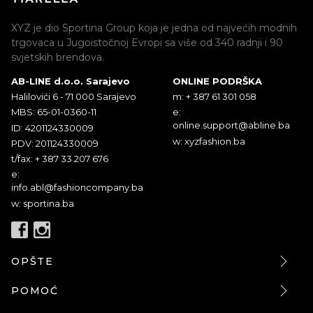
XYZ je dio Sportina Group koja je jedna od najvećih modnih
trgovaca u Jugoistočnoj Evropi sa više od 340 radnji i 90
svjetskih brendova.
AB-LINE d.o.o. Sarajevo
ONLINE PODRŠKA
Halilovići 6 - 71 000 Sarajevo
m: + 387 61 301 058
MBS: 65-01-0360-11
e:
online.support@abline.ba
ID: 4201124330009
w: xyzfashion.ba
PDV: 201124330009
t/fax: + 387 33 207 676
e:
info.abl@fashioncompany.ba
w: sportina.ba
OPŠTE
POMOĆ