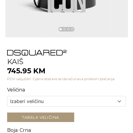
KAIŠ
745.95 KM
PDV uključen. Cijena dostave se obračunava prilikom plaćanja.
Veličina
TABELA VELIČINA
Boja
:
Crna