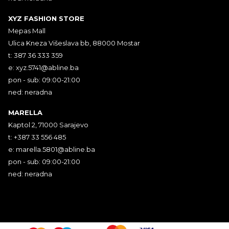
XYZ FASHION STORE
Mepas Mall
Ulica Kneza Višeslava bb, 88000 Mostar
t: 387 36 333 359
e:
xyz.5741@abline.ba
pon - sub: 09:00-21:00
ned: neradna
MARELLA
Kaptol 2, 71000 Sarajevo
t: +387 33 556 485
e:
marella.5801@abline.ba
pon - sub: 09:00-21:00
ned: neradna