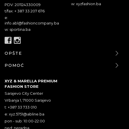
w: xyzfashion.ba
PDV: 201124330009
t/fax: + 387 33 207 676
e:
info.abl@fashioncompany.ba
w: sportina.ba
OPŠTE
POMOĆ
XYZ & MARELLA PREMIUM
FASHION STORE
Sarajevo City Center
Vrbanja 1, 71000 Sarajevo
t: +387 33 733 010
e:
xyz.5751@abline.ba
pon - sub: 10:00-22:00
ned: neradna