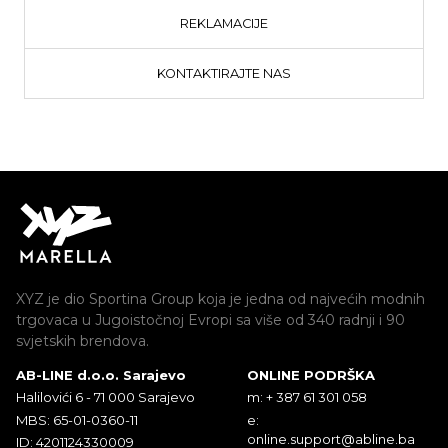
REKLAMACIJE
KONTAKTIRAJTE NAS
XYZ je dio Sportina Group koja je jedna od najvećih modnih
trgovaca u Jugoistočnoj Evropi sa više od 340 radnji i 90
svjetskih brendova.
AB-LINE d.o.o. Sarajevo
ONLINE PODRŠKA
Halilovići 6 - 71 000 Sarajevo
m: + 387 61 301 058
MBS: 65-01-0360-11
e:
online.support@abline.ba
ID: 4201124330009