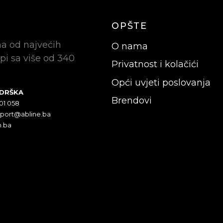
OPŠTE
na od najvećih
O nama
pi sa više od 340
Privatnost i kolačići
Opći uvjeti poslovanja
ODRŠKA
Brendovi
301 058
pport@abline.ba
n.ba