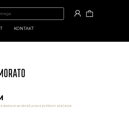
T
KONTAKT
M
a dostave se obračunava prilikom plaćanja.