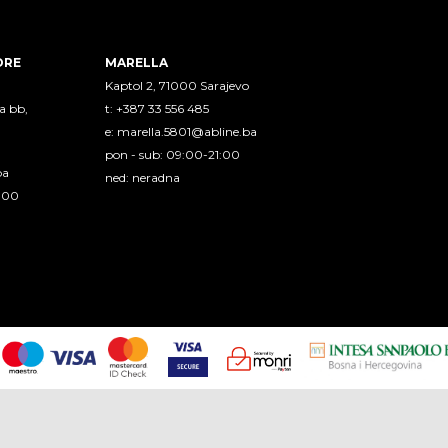
ORE
MARELLA
Kaptol 2, 71000 Sarajevo
a bb,
t: +387 33 556 485
e:
marella.5801@abline.ba
pon - sub: 09:00-21:00
ba
ned: neradna
1:00