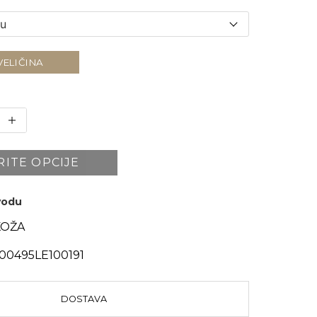
VELIČINA
RITE OPCIJE
zvodu
KOŽA
0495LE100191
DOSTAVA