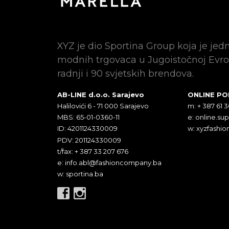
XYZ je dio Sportina Group koja je jed
modnih trgovaca u Jugoistočnoj Evro
radnji i 90 svjetskih brendova.
AB-LINE d.o.o. Sarajevo
ONLINE P
Halilovići 6 - 71 000 Sarajevo
m: + 387 61 
MBS: 65-01-0360-11
e:
online.su
ID: 4201124330009
w: xyzfashio
PDV: 201124330009
t/fax: + 387 33 207 676
e:
info.abl@fashioncompany.ba
w: sportina.ba