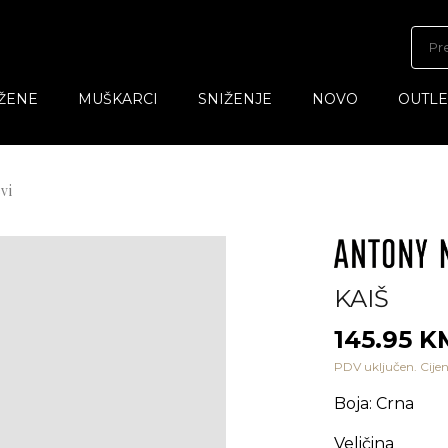
ŽENE
MUŠKARCI
SNIŽENJE
NOVO
OUTLE
vi
KAIŠ
145.95 K
PDV uključen. Cijen
Boja
:
Crna
Veličina