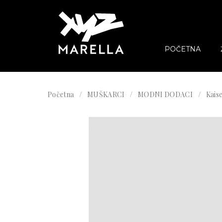
POČETNA
Početna
MUŠKARCI
MODNI DODACI
Kaise