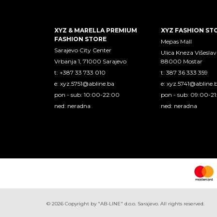
XYZ & MARELLA PREMIUM
XYZ FASHION ST
FASHION STORE
Mepas Mall
Sarajevo City Center
Ulica Kneza Višeslav
Vrbanja 1, 71000 Sarajevo
88000 Mostar
t: +387 33 733 010
t: 387 36 333 359
e:
xyz.5751@abline.ba
e:
xyz.5741@abline.
pon - sub: 10:00-22:00
pon - sub: 09:00-2
ned: neradna
ned: neradna
©
2026
Copyright by "AB-LINE" d.o.o. Sarajevo. All rights reserved.