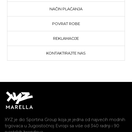
NAČIN PLAĆANJA
POVRAT ROBE
REKLAMACIJE
KONTAKTIRAJTE NAS
XYZ je dio Sportina Group koja je jedna od najvećih modnih
trgovaca u Jugoistočnoj Evropi sa više od 340 radnji i 90