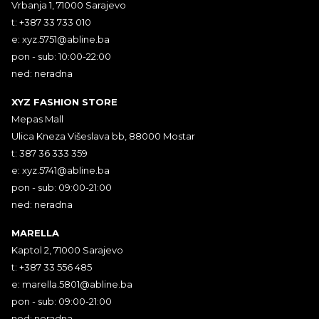
Vrbanja 1, 71000 Sarajevo
t: +387 33 733 010
e:
xyz.5751@abline.ba
pon - sub: 10:00-22:00
ned: neradna
XYZ FASHION STORE
Mepas Mall
Ulica Kneza Višeslava bb, 88000 Mostar
t: 387 36 333 359
e:
xyz.5741@abline.ba
pon - sub: 09:00-21:00
ned: neradna
MARELLA
Kaptol 2, 71000 Sarajevo
t: +387 33 556 485
e:
marella.5801@abline.ba
pon - sub: 09:00-21:00
ned: neradna