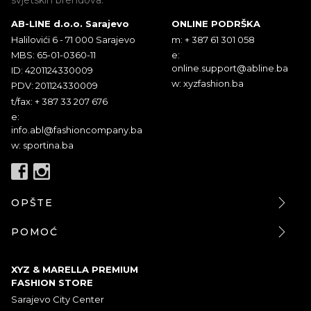
svjetskih brendova.
AB-LINE d.o.o. Sarajevo
ONLINE PODRŠKA
Halilovići 6 - 71 000 Sarajevo
m: + 387 61 301 058
MBS: 65-01-0360-11
e:
online.support@abline.ba
ID: 4201124330009
w: xyzfashion.ba
PDV: 201124330009
t/fax: + 387 33 207 676
e:
info.abl@fashioncompany.ba
w: sportina.ba
OPŠTE
POMOĆ
XYZ & MARELLA PREMIUM
FASHION STORE
Sarajevo City Center