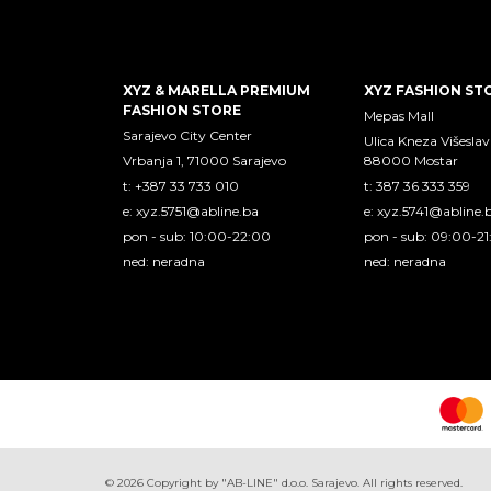
XYZ & MARELLA PREMIUM
XYZ FASHION ST
FASHION STORE
Mepas Mall
Sarajevo City Center
Ulica Kneza Višeslav
Vrbanja 1, 71000 Sarajevo
88000 Mostar
t: +387 33 733 010
t: 387 36 333 359
e:
xyz.5751@abline.ba
e:
xyz.5741@abline.
pon - sub: 10:00-22:00
pon - sub: 09:00-2
ned: neradna
ned: neradna
©
2026
Copyright by "AB-LINE" d.o.o. Sarajevo. All rights reserved.