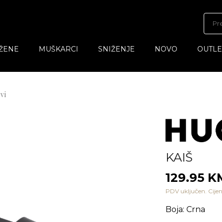
ŽENE
MUŠKARCI
SNIŽENJE
NOVO
OUTLE
vi
KAIŠ
129.95 K
PDV uključen. Cijen
Boja
:
Crna