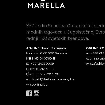
XYZ je dio Sportina Group koja je jed
modnih trgovaca u Jugoistočnoj Evro
radnji i 90 svjetskih brendova.
AB-LINE d.o.o. Sarajevo
ONLINE P
Halilovići 6 - 71 000 Sarajevo
m: + 387 61 
MBS: 65-01-0360-11
e:
online.su
ID: 4201124330009
w: xyzfashio
PDV: 201124330009
t/fax: + 387 33 207 676
e:
info.abl@fashioncompany.ba
w: sportina.ba