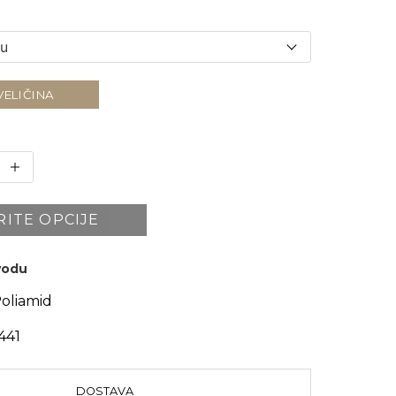
VELIČINA
RITE OPCIJE
zvodu
oliamid
441
DOSTAVA