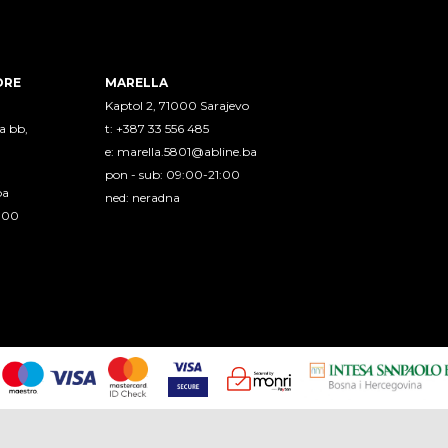
ORE
MARELLA
Kaptol 2, 71000 Sarajevo
a bb,
t: +387 33 556 485
e:
marella.5801@abline.ba
pon - sub: 09:00-21:00
ba
ned: neradna
1:00