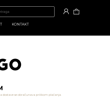
T
KONTAKT
M
a dostave se obračunava prilikom plaćanja.