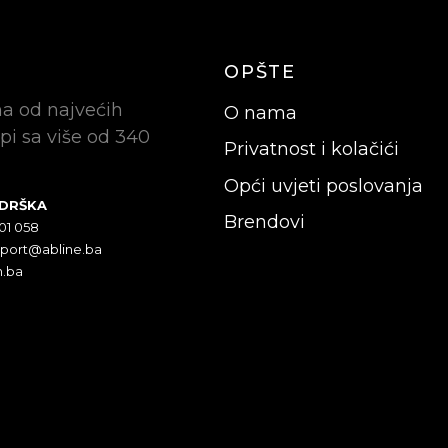
OPŠTE
na od najvećih
O nama
pi sa više od 340
Privatnost i kolačići
Opći uvjeti poslovanja
ODRŠKA
Brendovi
301 058
pport@abline.ba
n.ba