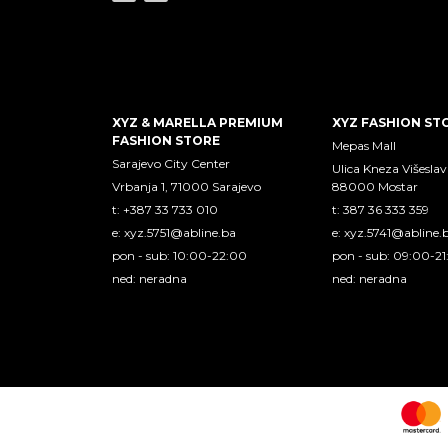
XYZ & MARELLA PREMIUM
XYZ FASHION ST
FASHION STORE
Mepas Mall
Sarajevo City Center
Ulica Kneza Višeslav
Vrbanja 1, 71000 Sarajevo
88000 Mostar
t: +387 33 733 010
t: 387 36 333 359
e:
xyz.5751@abline.ba
e:
xyz.5741@abline.
pon - sub: 10:00-22:00
pon - sub: 09:00-2
ned: neradna
ned: neradna