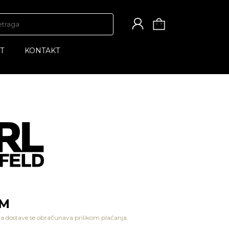
T
KONTAKT
KM
a dostave se obračunava prilikom plaćanja.