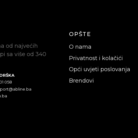
OPŠTE
na od najvećih
O nama
pi sa više od 340
Privatnost i kolačići
Opći uvjeti poslovanja
ODRŠKA
Brendovi
301 058
pport@abline.ba
n.ba