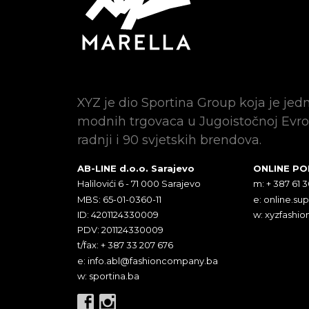
XYZ je dio Sportina Group koja je jed
modnih trgovaca u Jugoistočnoj Evro
radnji i 90 svjetskih brendova.
AB-LINE d.o.o. Sarajevo
ONLINE P
Halilovići 6 - 71 000 Sarajevo
m: + 387 61 
MBS: 65-01-0360-11
e:
online.su
ID: 4201124330009
w: xyzfashio
PDV: 201124330009
t/fax: + 387 33 207 676
e:
info.abl@fashioncompany.ba
w: sportina.ba