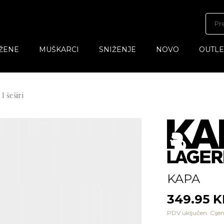
ŽENE
MUŠKARCI
SNIŽENJE
NOVO
OUTLE
I šeširi
KAPA
349.95 
PDV uključen. Cijen