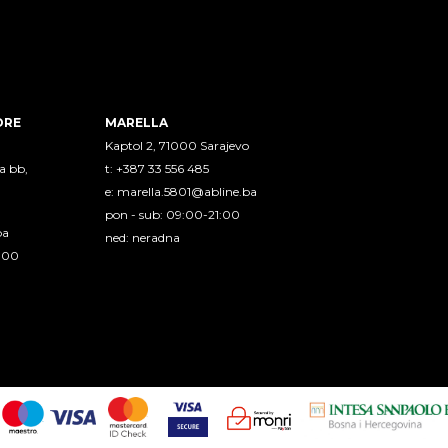
ORE
MARELLA
Kaptol 2, 71000 Sarajevo
a bb,
t: +387 33 556 485
e:
marella.5801@abline.ba
pon - sub: 09:00-21:00
ba
ned: neradna
1:00