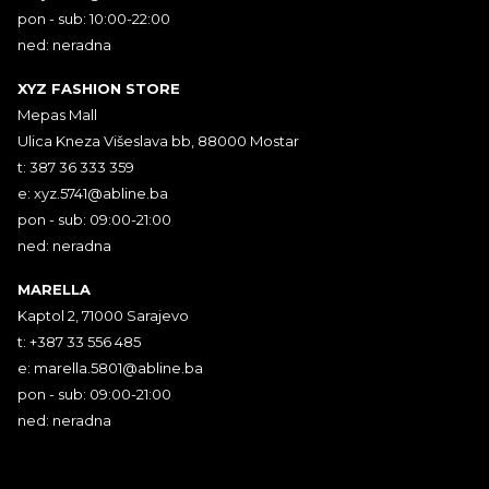
pon - sub: 10:00-22:00
ned: neradna
XYZ FASHION STORE
Mepas Mall
Ulica Kneza Višeslava bb, 88000 Mostar
t: 387 36 333 359
e:
xyz.5741@abline.ba
pon - sub: 09:00-21:00
ned: neradna
MARELLA
Kaptol 2, 71000 Sarajevo
t: +387 33 556 485
e:
marella.5801@abline.ba
pon - sub: 09:00-21:00
ned: neradna