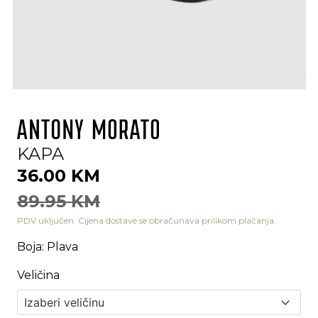
KAPA
36.00 KM
89.95 KM
PDV uključen. Cijena dostave se obračunava prilikom plaćanja.
Boja
:
Plava
Veličina