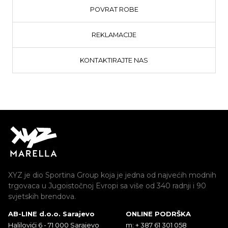
POVRAT ROBE
REKLAMACIJE
KONTAKTIRAJTE NAS
XYZ je dio Sportina Group koja je jedna od najvećih modnih
trgovaca u Jugoistočnoj Evropi sa više od 340 radnji i 90
svjetskih brendova.
AB-LINE d.o.o. Sarajevo
ONLINE PODRŠKA
Halilovići 6 - 71 000 Sarajevo
m: + 387 61 301 058