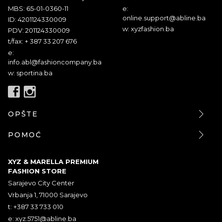
MBS: 65-01-0360-11
e:
online.support@abline.ba
ID: 4201124330009
w: xyzfashion.ba
PDV: 201124330009
t/fax: + 387 33 207 676
e:
info.abl@fashioncompany.ba
w: sportina.ba
OPŠTE
POMOĆ
XYZ & MARELLA PREMIUM
FASHION STORE
Sarajevo City Center
Vrbanja 1, 71000 Sarajevo
t: +387 33 733 010
e:
xyz.5751@abline.ba