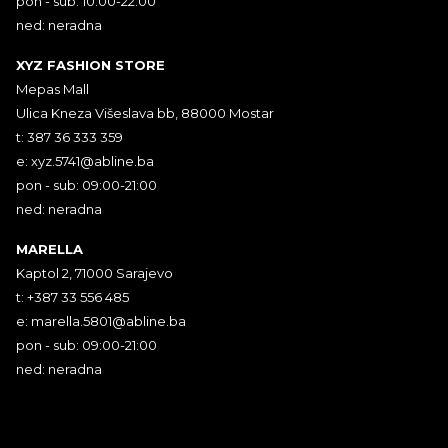
pon - sub: 10:00-22:00
ned: neradna
XYZ FASHION STORE
Mepas Mall
Ulica Kneza Višeslava bb, 88000 Mostar
t: 387 36 333 359
e:
xyz.5741@abline.ba
pon - sub: 09:00-21:00
ned: neradna
MARELLA
Kaptol 2, 71000 Sarajevo
t: +387 33 556 485
e:
marella.5801@abline.ba
pon - sub: 09:00-21:00
ned: neradna