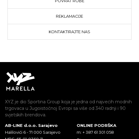
POVRAT ROBE
REKLAMACIJE
KONTAKTIRAJTE NAS
XYZ je dio Sportina Group koja je jedna od najvećih modnih
trgovaca u Jugoistočnoj Evropi sa više od 340 radnji i 90
svjetskih brendova.
AB-LINE d.o.o. Sarajevo
ONLINE PODRŠKA
Halilovići 6 - 71 000 Sarajevo
m: + 387 61 301 058