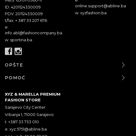
MBS: 65-01-0360-11
e:
online.support@abline.ba
ID: 4201124330009
w: xyzfashion.ba
PDV: 201124330009
t/fax: + 387 33 207 676
e:
info.abl@fashioncompany.ba
w: sportina.ba
OPŠTE
POMOĆ
XYZ & MARELLA PREMIUM
FASHION STORE
Sarajevo City Center
Vrbanja 1, 71000 Sarajevo
t: +387 33 733 010
e:
xyz.5751@abline.ba