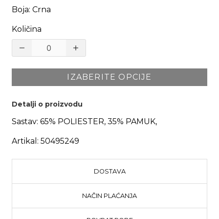
Boja
:
Crna
Količina
IZABERITE OPCIJE
Detalji o proizvodu
Sastav:
65% POLIESTER, 35% PAMUK,
Artikal:
50495249
DOSTAVA
NAČIN PLAĆANJA