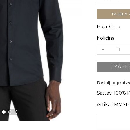
TABELA 
Boja
:
Crna
Količina
IZABE
Detalji o proi
Sastav:
100% 
Artikal:
MMSL0