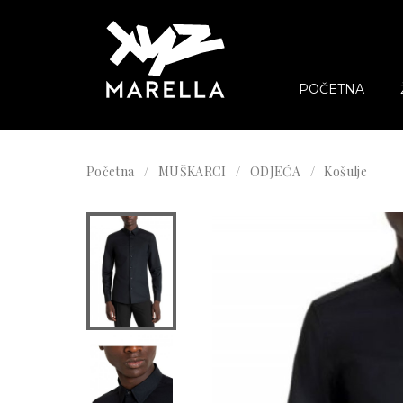
POČETNA
Početna
MUŠKARCI
ODJEĆA
Košulje