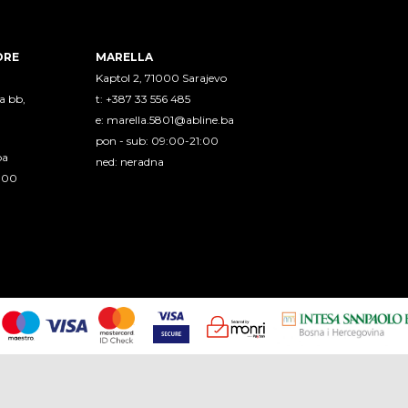
ORE
MARELLA
Kaptol 2, 71000 Sarajevo
a bb,
t: +387 33 556 485
e:
marella.5801@abline.ba
pon - sub: 09:00-21:00
ba
ned: neradna
1:00