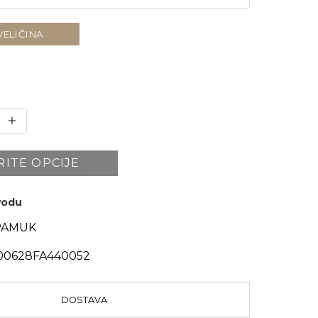
VELIČINA
RITE OPCIJE
zvodu
PAMUK
0628FA440052
DOSTAVA