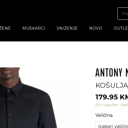
ŽENE
MUŠKARCI
SNIŽENJE
NOVO
OUTLE
KOŠULJA
179.95 K
PDV uključen. Cijen
Veličina