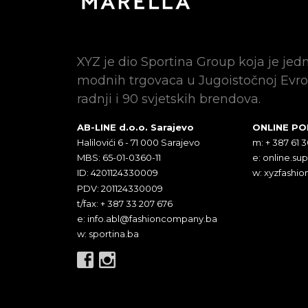
XYZ je dio Sportina Group koja je jed
modnih trgovaca u Jugoistočnoj Evro
radnji i 90 svjetskih brendova.
AB-LINE d.o.o. Sarajevo
ONLINE P
Halilovići 6 - 71 000 Sarajevo
m: + 387 61 
MBS: 65-01-0360-11
e:
online.su
ID: 4201124330009
w: xyzfashio
PDV: 201124330009
t/fax: + 387 33 207 676
e:
info.abl@fashioncompany.ba
w: sportina.ba