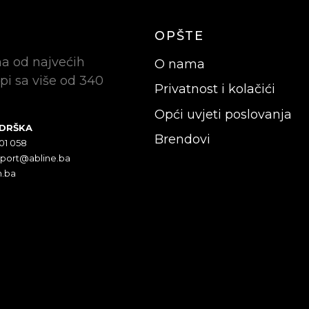
OPŠTE
na od najvećih
O nama
pi sa više od 340
Privatnost i kolačići
Opći uvjeti poslovanja
ODRŠKA
Brendovi
301 058
pport@abline.ba
n.ba