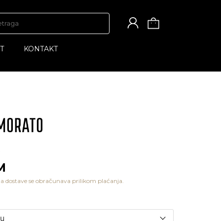
T
KONTAKT
M
a dostave se obračunava prilikom plaćanja.