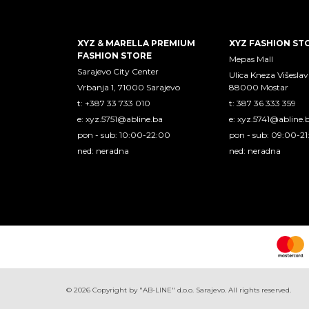
XYZ & MARELLA PREMIUM
XYZ FASHION ST
FASHION STORE
Mepas Mall
Sarajevo City Center
Ulica Kneza Višeslav
Vrbanja 1, 71000 Sarajevo
88000 Mostar
t: +387 33 733 010
t: 387 36 333 359
e:
xyz.5751@abline.ba
e:
xyz.5741@abline.
pon - sub: 10:00-22:00
pon - sub: 09:00-2
ned: neradna
ned: neradna
©
2026
Copyright by "AB-LINE" d.o.o. Sarajevo. All rights reserved.