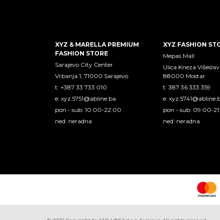
XYZ & MARELLA PREMIUM
XYZ FASHION ST
FASHION STORE
Mepas Mall
Sarajevo City Center
Ulica Kneza Višeslav
Vrbanja 1, 71000 Sarajevo
88000 Mostar
t: +387 33 733 010
t: 387 36 333 359
e:
xyz.5751@abline.ba
e:
xyz.5741@abline.
pon - sub: 10:00-22:00
pon - sub: 09:00-2
ned: neradna
ned: neradna