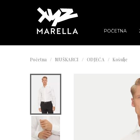
POČETNA
Početna
MUŠKARCI
ODJEĆA
Košulje