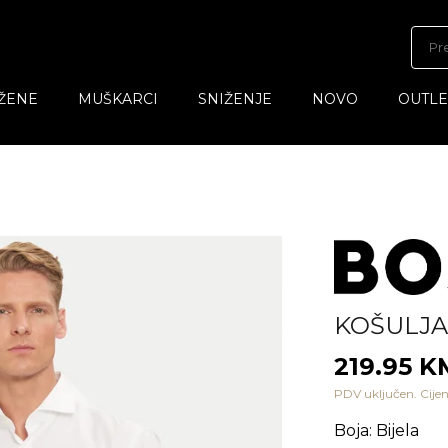
ŽENE
MUŠKARCI
SNIŽENJE
NOVO
OUTLE
KOŠULJA
219.95 K
PDV uključen. Cijen
Boja
:
Bijela