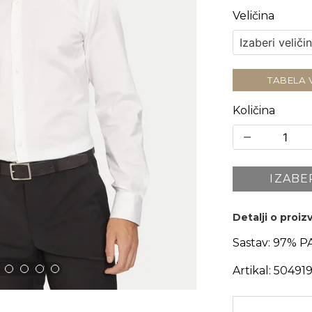
Veličina
TABELA 
Količina
IZABE
Detalji o proi
Sastav:
97% P
Artikal:
50491