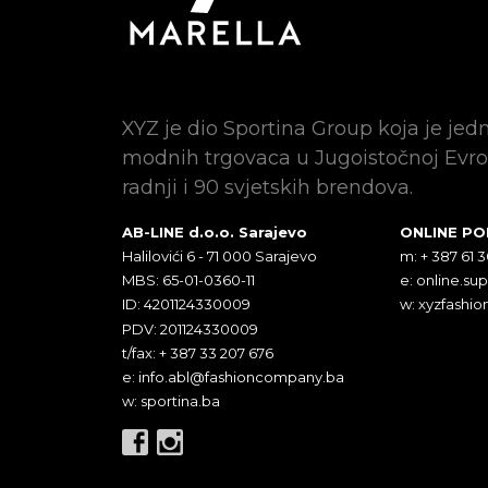
XYZ je dio Sportina Group koja je jed
modnih trgovaca u Jugoistočnoj Evro
radnji i 90 svjetskih brendova.
AB-LINE d.o.o. Sarajevo
ONLINE P
Halilovići 6 - 71 000 Sarajevo
m: + 387 61 
MBS: 65-01-0360-11
e:
online.su
ID: 4201124330009
w: xyzfashio
PDV: 201124330009
t/fax: + 387 33 207 676
e:
info.abl@fashioncompany.ba
w: sportina.ba