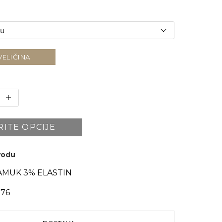
VELIČINA
RITE OPCIJE
zvodu
AMUK 3% ELASTIN
976