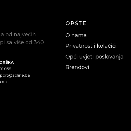
OPŠTE
na od najvećih
O nama
pi sa više od 340
Privatnost i kolačići
Opći uvjeti poslovanja
ODRŠKA
Brendovi
301 058
pport@abline.ba
n.ba