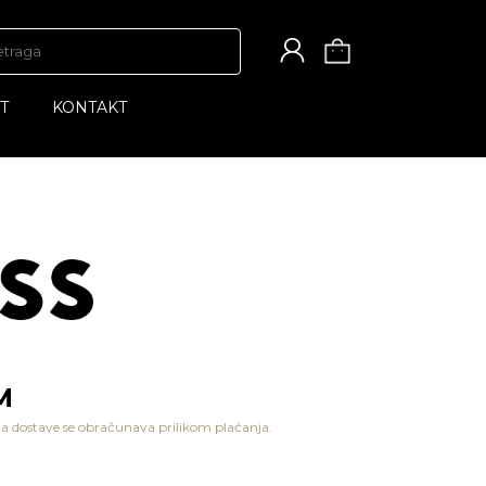
T
KONTAKT
M
a dostave se obračunava prilikom plaćanja.