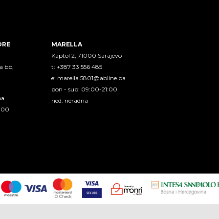
ORE
MARELLA
Kaptol 2, 71000 Sarajevo
a bb,
t: +387 33 556 485
e:
marella.5801@abline.ba
pon - sub: 09:00-21:00
ba
ned: neradna
1:00