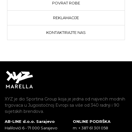
POVRAT ROBE
REKLAMACIJE
KONTAKTIRAJTE NAS
XYZ je dio Sportina Group koja je jedna od najvećih modnih
trgovaca u Jugoistočnoj Evropi sa više od 340 radnji i 90
svjetskih brendova.
AB-LINE d.o.o. Sarajevo
ONLINE PODRŠKA
Halilovići 6 - 71 000 Sarajevo
m: + 387 61 301 058