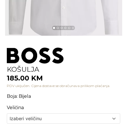
KOŠULJA
185.00 KM
PDV uključen. Cijena dostave se obračunava prilikom plaćanja.
Boja
:
Bijela
Veličina