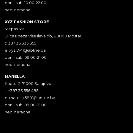
pon - sub: 10:00-22:00
ned: neradna
XYZ FASHION STORE
Mepas Mall
Ulica Kneza Višeslava bb, 88000 Mostar
t: 387 36 333 359
e:
xyz.5741@abline.ba
pon - sub: 09:00-21:00
ned: neradna
MARELLA
Kaptol 2, 71000 Sarajevo
t: +387 33 556 485
e:
marella.5801@abline.ba
pon - sub: 09:00-21:00
ned: neradna