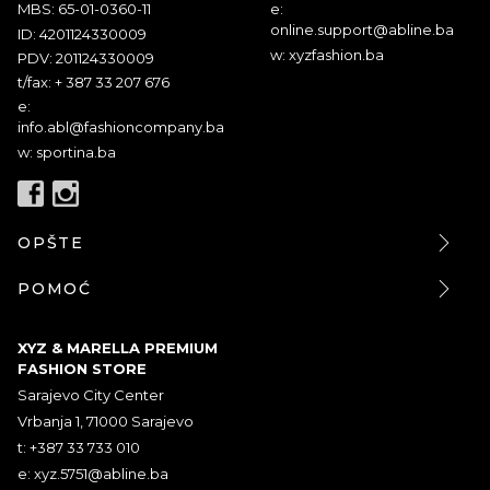
MBS: 65-01-0360-11
e:
online.support@abline.ba
ID: 4201124330009
w: xyzfashion.ba
PDV: 201124330009
t/fax: + 387 33 207 676
e:
info.abl@fashioncompany.ba
w: sportina.ba
OPŠTE
POMOĆ
XYZ & MARELLA PREMIUM
FASHION STORE
Sarajevo City Center
Vrbanja 1, 71000 Sarajevo
t: +387 33 733 010
e:
xyz.5751@abline.ba