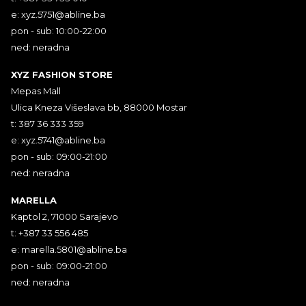
e:
xyz.5751@abline.ba
pon - sub: 10:00-22:00
ned: neradna
XYZ FASHION STORE
Mepas Mall
Ulica Kneza Višeslava bb, 88000 Mostar
t: 387 36 333 359
e:
xyz.5741@abline.ba
pon - sub: 09:00-21:00
ned: neradna
MARELLA
Kaptol 2, 71000 Sarajevo
t: +387 33 556 485
e:
marella.5801@abline.ba
pon - sub: 09:00-21:00
ned: neradna