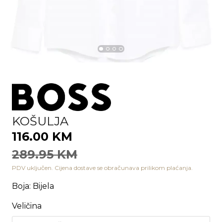
KOŠULJA
116.00 KM
289.95 KM
PDV uključen. Cijena dostave se obračunava prilikom plaćanja.
Boja
:
Bijela
Veličina