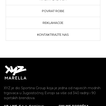
POVRAT ROBE
REKLAMACIJE
KONTAKTIRAJTE NAS
XYZ je dio Sportina Group koja je jedna od najvećih modnih
trgovaca u Jugoistočnoj Evropi sa više od 340 radnji i 90
svjetskih brendova.
AB-LINE d.o.o. Sarajevo
ONLINE PODRŠKA