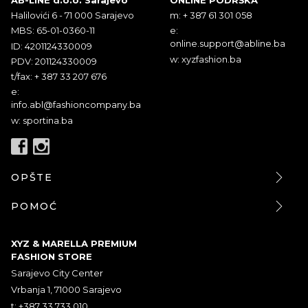
Halilovići 6 - 71 000 Sarajevo
m: + 387 61 301 058
MBS: 65-01-0360-11
e:
online.support@abline.ba
ID: 4201124330009
w: xyzfashion.ba
PDV: 201124330009
t/fax: + 387 33 207 676
e:
info.abl@fashioncompany.ba
w: sportina.ba
OPŠTE
POMOĆ
XYZ & MARELLA PREMIUM
FASHION STORE
Sarajevo City Center
Vrbanja 1, 71000 Sarajevo
t: +387 33 733 010