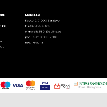
ORE
MARELLA
Kaptol 2, 71000 Sarajevo
a bb,
t: +387 33 556 485
e:
marella.5801@abline.ba
pon - sub: 09:00-21:00
ba
ned: neradna
1:00