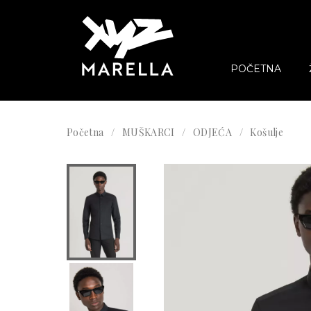
POČETNA
Početna
MUŠKARCI
ODJEĆA
Košulje