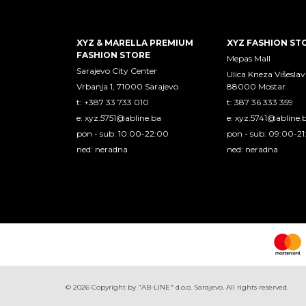
XYZ & MARELLA PREMIUM
XYZ FASHION ST
FASHION STORE
Mepas Mall
Sarajevo City Center
Ulica Kneza Višeslav
Vrbanja 1, 71000 Sarajevo
88000 Mostar
t: +387 33 733 010
t: 387 36 333 359
e:
xyz.5751@abline.ba
e:
xyz.5741@abline.
pon - sub: 10:00-22:00
pon - sub: 09:00-2
ned: neradna
ned: neradna
©
2026
Copyright by "AB-LINE" d.o.o. Sarajevo. All rights reserved.