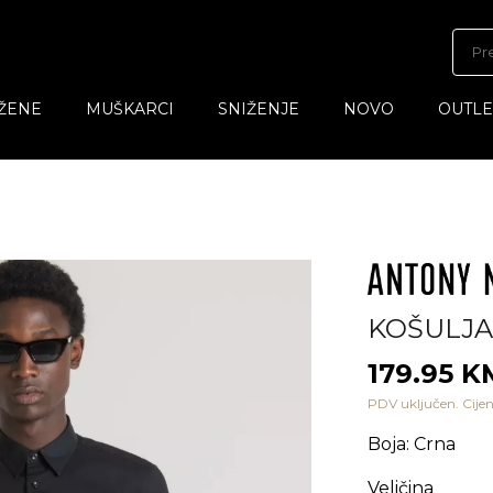
ŽENE
MUŠKARCI
SNIŽENJE
NOVO
OUTLE
KOŠULJA
179.95 K
PDV uključen. Cijen
Boja
:
Crna
Veličina