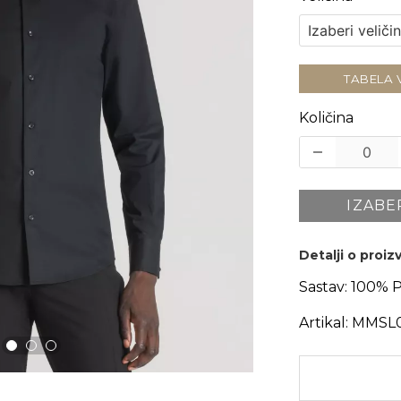
TABELA 
Količina
IZABE
Detalji o proi
Sastav:
100% 
Artikal:
MMSL0