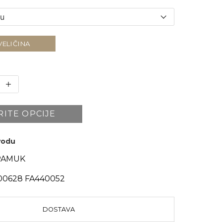
VELIČINA
RITE OPCIJE
zvodu
PAMUK
0628 FA440052
DOSTAVA