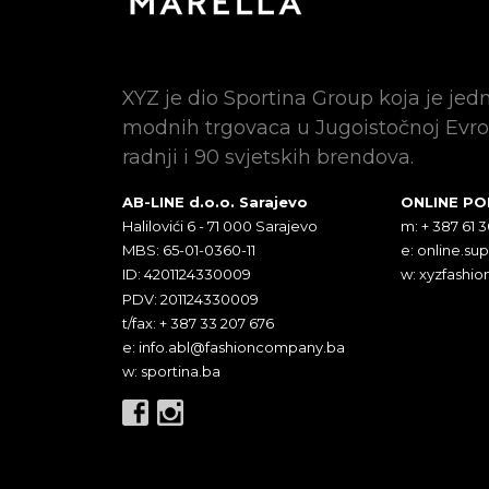
XYZ je dio Sportina Group koja je jed
modnih trgovaca u Jugoistočnoj Evro
radnji i 90 svjetskih brendova.
AB-LINE d.o.o. Sarajevo
ONLINE P
Halilovići 6 - 71 000 Sarajevo
m: + 387 61 
MBS: 65-01-0360-11
e:
online.su
ID: 4201124330009
w: xyzfashio
PDV: 201124330009
t/fax: + 387 33 207 676
e:
info.abl@fashioncompany.ba
w: sportina.ba