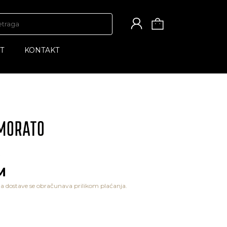
T
KONTAKT
M
a dostave se obračunava prilikom plaćanja.