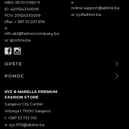
MBS: 65-01-0360-11
e:
online.support@abline.ba
ID: 4201124330009
w: xyzfashion.ba
PDV: 201124330009
t/fax: + 387 33 207 676
e:
info.abl@fashioncompany.ba
w: sportina.ba
OPŠTE
POMOĆ
XYZ & MARELLA PREMIUM
FASHION STORE
Sarajevo City Center
Vrbanja 1, 71000 Sarajevo
t: +387 33 733 010
e:
xyz.5751@abline.ba