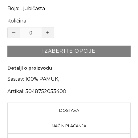
Boja
:
Ljubičasta
Količina
IZABERITE OPCIJE
Detalji o proizvodu
Sastav:
100% PAMUK,
Artikal:
5048752053400
DOSTAVA
NAČIN PLAĆANJA