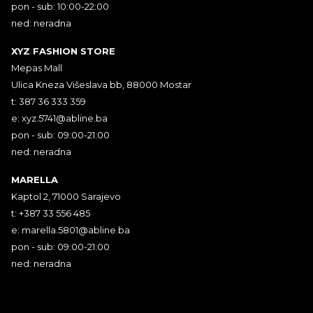
pon - sub: 10:00-22:00
ned: neradna
XYZ FASHION STORE
Mepas Mall
Ulica Kneza Višeslava bb, 88000 Mostar
t: 387 36 333 359
e:
xyz.5741@abline.ba
pon - sub: 09:00-21:00
ned: neradna
MARELLA
Kaptol 2, 71000 Sarajevo
t: +387 33 556 485
e:
marella.5801@abline.ba
pon - sub: 09:00-21:00
ned: neradna