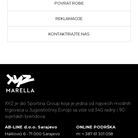
POVRAT ROBE
REKLAMACIJE
KONTAKTIRAJTE NAS
XYZ je dio Sportina Group koja je jedna od najvećih modnih
trgovaca u Jugoistočnoj Evropi sa više od 340 radnji i 90
svjetskih brendova.
AB-LINE d.o.o. Sarajevo
ONLINE PODRŠKA
Halilovići 6 - 71 000 Sarajevo
m: + 387 61 301 058