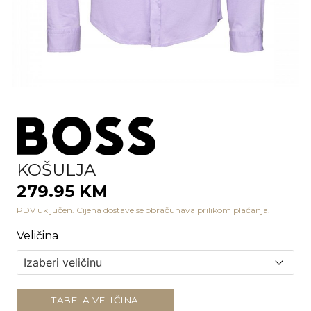
KOŠULJA
279.95 KM
PDV uključen. Cijena dostave se obračunava prilikom plaćanja.
Veličina
TABELA VELIČINA